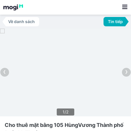
Về danh sách
Tin tiếp
‹
›
1/2
Cho thuê mặt bằng 105 HùngVương Thành phố