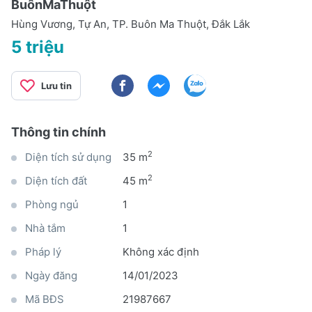
BuônMaThuột
Hùng Vương, Tự An, TP. Buôn Ma Thuột, Đắk Lắk
5 triệu
Lưu tin
Thông tin chính
2
Diện tích sử dụng
35 m
2
Diện tích đất
45 m
Phòng ngủ
1
Nhà tắm
1
Pháp lý
Không xác định
Ngày đăng
14/01/2023
Mã BĐS
21987667