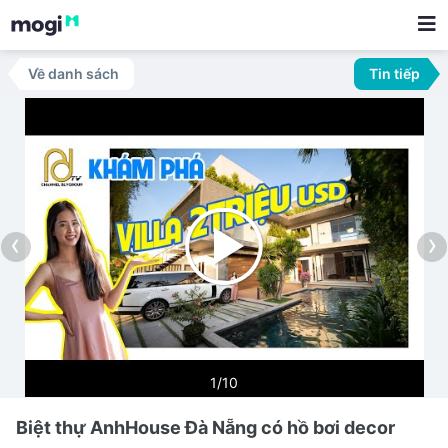
Về danh sách
Tin tiếp
‹
›
1/10
Biệt thự AnhHouse Đà Nẵng có hồ bơi decor