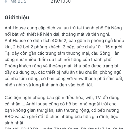
Mã BĐS
21971030
Giới thiệu
AnhHouse cung cấp dịch vụ lưu trú tại thành phố Đà Nẵng
nổi bật với thiết kế hiện đại, thoáng mát và tiện nghi.
AnhHouse có diện tích 400m2, bao gồm 5 phòng ngủ khép
kín, 2 bể bơi 2 phòng khách, 2 bếp, sức chứa 10 – 15 người.
Tại đây còn gần các trung tâm thương mại, cầu Sông Hàn
cũng như nhiều điểm du lịch nổi tiếng của thành phố.
Phòng khách rộng và thoáng mát; khu bếp được trang bị
đầy đủ dụng cụ, các thiết bị nấu ăn tiêu chuẩn; phòng ngủ
có nhà tắm riêng, có ban công với view thành phố sầm uất,
nhộn nhịp và lung linh ánh đèn vào buổi tối.
Các tiện nghi phòng bao gồm điều hòa, wifi, TV, đồ dùng
cá nhân,… AnhHouse cũng có hồ bơi nhỏ ngoài trời cho
bạn không gian thư giãn, sân thượng rộng, có bếp nướng
BBQ và bàn ghế để tổ chức những bữa tiệc gia đình, tiệc
sinh nhật.