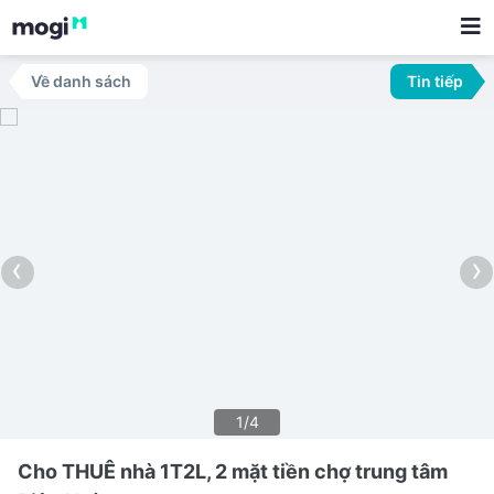
Về danh sách
Tin tiếp
‹
›
1/4
Cho THUÊ nhà 1T2L, 2 mặt tiền chợ trung tâm