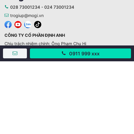
028 73001234 - 024 73001234
trogiup@mogi.vn
CÔNG TY CỔ PHẦN ĐỊNH ANH
Chịu trách nhiệm chính: Ông Phạm Chu Hi
Giấy phép số: 429/GP-BTTTT do Bộ TTTT cấp ngày
0911 999 xxx
11/10/2019
Trụ sở chính:
Số 28 - 30 Đường số 2, Khu phố Hưng Gia 5, Phường Tân
Hưng, Thành phố Hồ Chí Minh, Việt Nam
Văn phòng giao dịch:
67/3 Lý Long Tường, Khu phố Nam Quang 2, Phường Tân
Hưng, Thành phố Hồ Chí Minh
38 Cửa Đông, Phường Hoàn Kiếm, Thành phố Hà Nội