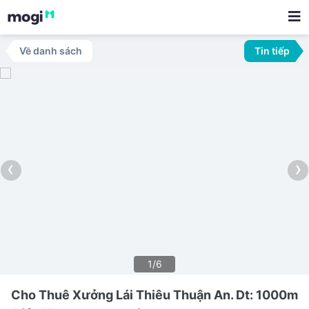
Về danh sách
Tin tiếp
‹
›
1/6
Cho Thuê Xưởng Lái Thiêu Thuận An. Dt: 1000m