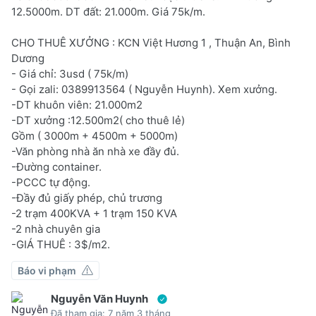
12.5000m. DT đất: 21.000m. Giá 75k/m.
CHO THUÊ XƯỞNG : KCN Việt Hương 1 , Thuận An, Bình
Dương
- Giá chỉ: 3usd ( 75k/m)
- Gọi zali: 0389913564 ( Nguyễn Huynh). Xem xưởng.
-DT khuôn viên: 21.000m2
-DT xưởng :12.500m2( cho thuê lẻ)
Gồm ( 3000m + 4500m + 5000m)
-Văn phòng nhà ăn nhà xe đầy đủ.
-Đường container.
-PCCC tự động.
-Đầy đủ giấy phép, chủ trương
-2 trạm 400KVA + 1 trạm 150 KVA
-2 nhà chuyên gia
-GIÁ THUÊ : 3$/m2.
Báo vi phạm
Nguyễn Văn Huynh
Đã tham gia: 7 năm 3 tháng