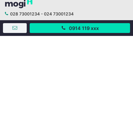
028 73001234 - 024 73001234
trogiup@mogi.vn
0914 119 xxx
CÔNG TY CỔ PHẦN ĐỊNH ANH
Chịu trách nhiệm chính: Ông Phạm Chu Hi
Giấy phép số: 429/GP-BTTTT do Bộ TTTT cấp ngày
11/10/2019
Trụ sở chính:
Số 28 - 30 Đường số 2, Khu phố Hưng Gia 5, Phường Tân
Hưng, Thành phố Hồ Chí Minh, Việt Nam
Văn phòng giao dịch:
67/3 Lý Long Tường, Khu phố Nam Quang 2, Phường Tân
Hưng, Thành phố Hồ Chí Minh
38 Cửa Đông, Phường Hoàn Kiếm, Thành phố Hà Nội