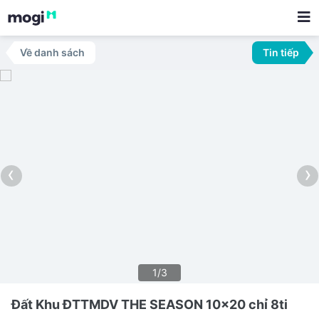
Về danh sách
Tin tiếp
‹
›
1/3
Đất Khu ĐTTMDV THE SEASON 10x20 chỉ 8ti