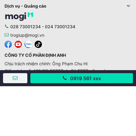
Dịch vụ - Quảng cáo
028 73001234 - 024 73001234
trogiup@mogi.vn
CÔNG TY CỔ PHẦN ĐỊNH ANH
Chịu trách nhiệm chính: Ông Phạm Chu Hi
Giấy phép số: 429/GP-BTTTT do Bộ TTTT cấp ngày
11/10/2019
0919 561 xxx
Trụ sở chính:
Số 28 - 30 Đường số 2, Khu phố Hưng Gia 5, Phường Tân
Hưng, Thành phố Hồ Chí Minh, Việt Nam
Văn phòng giao dịch:
67/3 Lý Long Tường, Khu phố Nam Quang 2, Phường Tân
Hưng, Thành phố Hồ Chí Minh
38 Cửa Đông, Phường Hoàn Kiếm, Thành phố Hà Nội