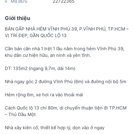
Mã BĐS
22722365
Giới thiệu
BÁN GẤP NHÀ HẺM VĨNH PHÚ 39, P.VĨNH PHÚ, TP.HCM –
VỊ TRÍ ĐẸP, GẦN QUỐC LỘ 13
Cần bán căn nhà 1 trệt 1 lầu nằm trong hẻm Vĩnh Phú 39,
khu dân cư hiện hữu, an ninh và yên tĩnh.
DT: 135m2 (ngang 9,7m, dài 14m)
Nhà ngay góc 2 đường Vĩnh Phú (6m) và đường nội bộ 5m
Hẻm rộng 6m, xe hơi ra vào thoải mái
Cách Quốc lộ 13 chỉ 80m, di chuyển thuận tiện đi TP.HCM
– Thủ Dầu Một
Nhà xây kiên cố, thiết kế hợp lý, dọn vào ở ngay