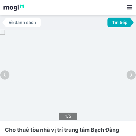
Về danh sách
Tin tiếp
‹
›
1/5
Cho thuê tòa nhà vị trí trung tâm Bạch Đằng