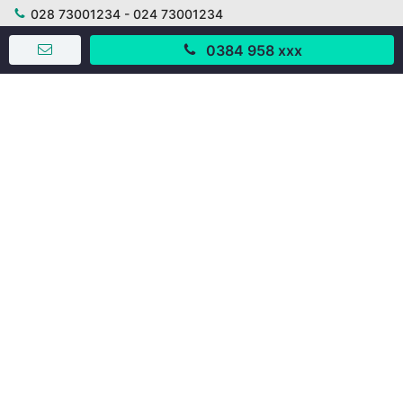
028 73001234 - 024 73001234
trogiup@mogi.vn
0384 958 xxx
CÔNG TY CỔ PHẦN ĐỊNH ANH
Chịu trách nhiệm chính: Ông Phạm Chu Hi
Giấy phép số: 429/GP-BTTTT do Bộ TTTT cấp ngày
11/10/2019
Trụ sở chính:
Số 28 - 30 Đường số 2, Khu phố Hưng Gia 5, Phường Tân
Hưng, Thành phố Hồ Chí Minh, Việt Nam
Văn phòng giao dịch:
67/3 Lý Long Tường, Khu phố Nam Quang 2, Phường Tân
Hưng, Thành phố Hồ Chí Minh
38 Cửa Đông, Phường Hoàn Kiếm, Thành phố Hà Nội