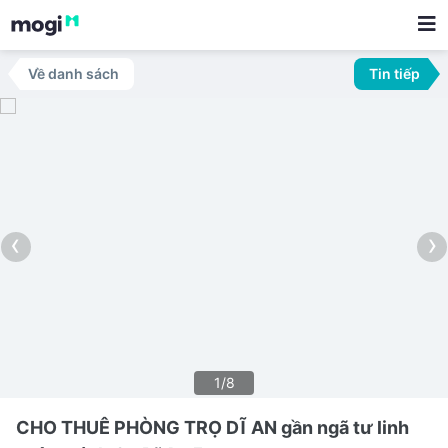
Về danh sách
Tin tiếp
‹
›
1/8
CHO THUÊ PHÒNG TRỌ DĨ AN gần ngã tư linh