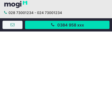
028 73001234 - 024 73001234
trogiup@mogi.vn
0384 958 xxx
CÔNG TY CỔ PHẦN ĐỊNH ANH
Chịu trách nhiệm chính: Ông Phạm Chu Hi
Giấy phép số: 429/GP-BTTTT do Bộ TTTT cấp ngày
11/10/2019
Trụ sở chính:
Số 28 - 30 Đường số 2, Khu phố Hưng Gia 5, Phường Tân
Hưng, Thành phố Hồ Chí Minh, Việt Nam
Văn phòng giao dịch:
67/3 Lý Long Tường, Khu phố Nam Quang 2, Phường Tân
Hưng, Thành phố Hồ Chí Minh
38 Cửa Đông, Phường Hoàn Kiếm, Thành phố Hà Nội