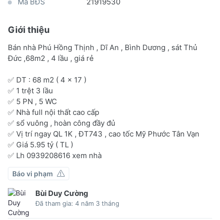
Mã BĐS
21919530
Giới thiệu
Bán nhà Phú Hồng Thịnh , Dĩ An , Bình Dương , sát Thủ
Đức ,68m2 , 4 lầu , giá rẻ
✅️ DT : 68 m2 ( 4 x 17 )
✅️ 1 trệt 3 lầu
✅️ 5 PN , 5 WC
✅️ Nhà full nội thất cao cấp
✅️ sổ vuông , hoàn công đầy đủ
✅️ Vị trí ngay QL 1K , ĐT743 , cao tốc Mỹ Phước Tân Vạn
✅️ Giá 5.95 tỷ ( TL )
✅️ Lh 0939208616 xem nhà
Báo vi phạm
Bùi Duy Cường
Đã tham gia: 4 năm 3 tháng