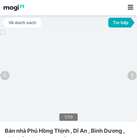
Về danh sách
Tin tiếp
‹
›
1/10
Bán nhà Phú Hồng Thịnh , Dĩ An , Bình Dương ,