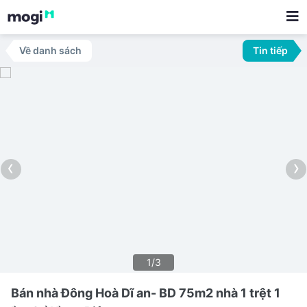
Về danh sách
Tin tiếp
‹
›
1/3
Bán nhà Đông Hoà Dĩ an- BD 75m2 nhà 1 trệt 1