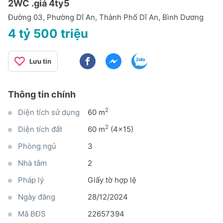
2WC .giá 4ty5
Đường 03, Phường Dĩ An, Thành Phố Dĩ An, Bình Dương
4 tỷ 500 triệu
Lưu tin
Thông tin chính
2
Diện tích sử dụng
60 m
2
Diện tích đất
60 m
(4x15)
Phòng ngủ
3
Nhà tắm
2
Pháp lý
Giấy tờ hợp lệ
Ngày đăng
28/12/2024
Mã BĐS
22657394