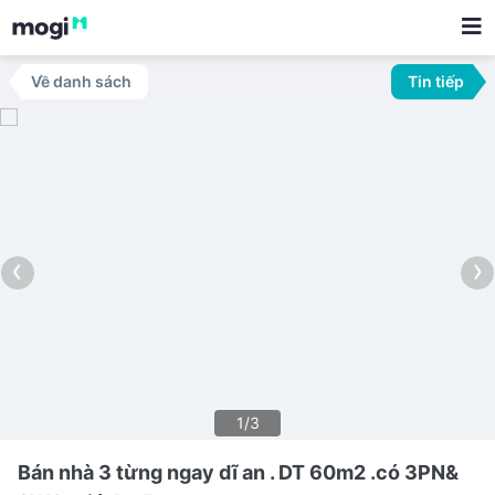
Về danh sách
Tin tiếp
‹
›
1/3
Bán nhà 3 từng ngay dĩ an . DT 60m2 .có 3PN&