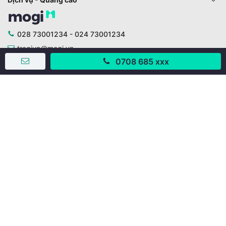
028 73001234 - 024 73001234
trogiup@mogi.vn
0708 685 xxx
CÔNG TY CỔ PHẦN ĐỊNH ANH
Chịu trách nhiệm chính: Ông Phạm Chu Hi
Giấy phép số: 429/GP-BTTTT do Bộ TTTT cấp ngày
11/10/2019
Trụ sở chính:
Số 28 - 30 Đường số 2, Khu phố Hưng Gia 5, Phường Tân
Hưng, Thành phố Hồ Chí Minh, Việt Nam
Văn phòng giao dịch:
67/3 Lý Long Tường, Khu phố Nam Quang 2, Phường Tân
Hưng, Thành phố Hồ Chí Minh
38 Cửa Đông, Phường Hoàn Kiếm, Thành phố Hà Nội