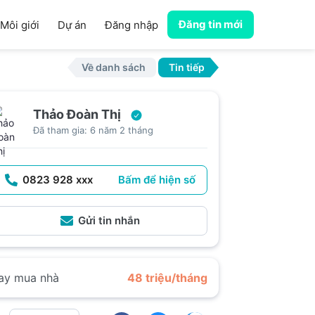
Đăng tin mới
Môi giới
Dự án
Đăng nhập
Về danh sách
Tin tiếp
Thảo Đoàn Thị
Đã tham gia: 6 năm 2 tháng
0823 928 xxx
Bấm để hiện số
Gửi tin nhắn
ay mua nhà
48 triệu/tháng