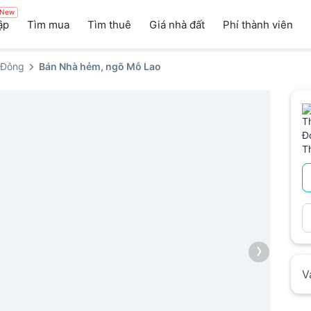
New
ập
Tìm mua
Tìm thuê
Giá nhà đất
Phí thành viên
 Đông
Bán Nhà hẻm, ngõ Mỗ Lao
›
V