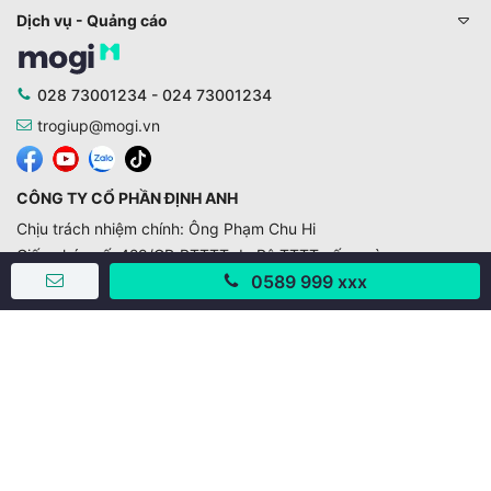
Dịch vụ - Quảng cáo
028 73001234 - 024 73001234
trogiup@mogi.vn
CÔNG TY CỔ PHẦN ĐỊNH ANH
Chịu trách nhiệm chính: Ông Phạm Chu Hi
Giấy phép số: 429/GP-BTTTT do Bộ TTTT cấp ngày
11/10/2019
0589 999 xxx
Trụ sở chính:
Số 28 - 30 Đường số 2, Khu phố Hưng Gia 5, Phường Tân
Hưng, Thành phố Hồ Chí Minh, Việt Nam
Văn phòng giao dịch:
67/3 Lý Long Tường, Khu phố Nam Quang 2, Phường Tân
Hưng, Thành phố Hồ Chí Minh
38 Cửa Đông, Phường Hoàn Kiếm, Thành phố Hà Nội