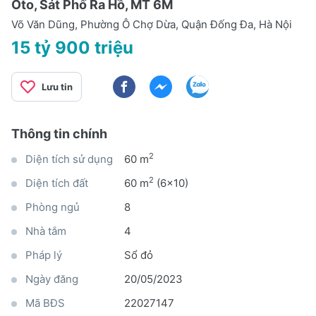
Oto, Sát Phố Ra Hồ, MT 6M
Võ Văn Dũng, Phường Ô Chợ Dừa, Quận Đống Đa, Hà Nội
15 tỷ 900 triệu
Lưu tin
Thông tin chính
2
Diện tích sử dụng
60 m
2
Diện tích đất
60 m
(6x10)
Phòng ngủ
8
Nhà tắm
4
Pháp lý
Sổ đỏ
Ngày đăng
20/05/2023
Mã BĐS
22027147