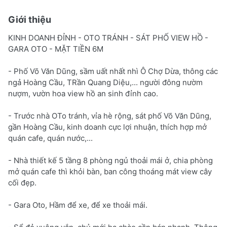
Giới thiệu
KINH DOANH ĐỈNH - OTO TRÁNH - SÁT PHỐ VIEW HỒ -
GARA OTO - MẶT TIỀN 6M
- Phố Võ Văn Dũng, sầm uất nhất nhì Ô Chợ Dừa, thông các
ngả Hoàng Cầu, TRần Quang Diệu,... người đông nườm
nượm, vườn hoa view hồ an sinh đỉnh cao.
- Trước nhà OTo tránh, vỉa hè rộng, sát phố Võ Văn Dũng,
gần Hoàng Cầu, kinh doanh cực lợi nhuận, thích hợp mở
quán cafe, quán nước,...
- Nhà thiết kế 5 tầng 8 phòng ngủ thoải mái ở, chia phòng
mở quán cafe thì khỏi bàn, ban công thoáng mát view cây
cối đẹp.
- Gara Oto, Hầm để xe, để xe thoải mái.