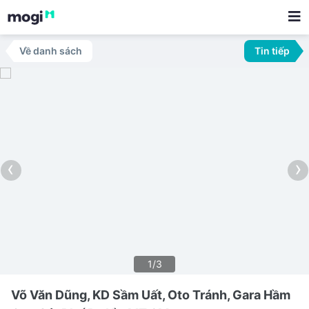
Về danh sách
Tin tiếp
‹
›
1/3
Võ Văn Dũng, KD Sầm Uất, Oto Tránh, Gara Hầm