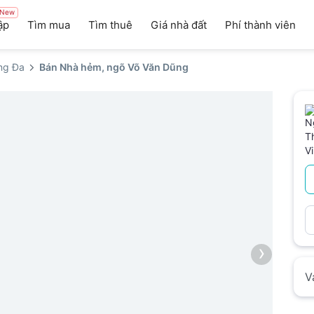
New
ập
Tìm mua
Tìm thuê
Giá nhà đất
Phí thành viên
ng Đa
Bán Nhà hẻm, ngõ Võ Văn Dũng
›
V