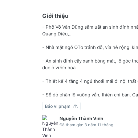
Giới thiệu
- Phố Võ Văn Dũng sầm uất an sinh đỉnh nh
Quang Diệu,..
- Nhà mặt ngõ OTo tránh đỗ, vỉa hè rộng, ki
- An sinh đỉnh cây xanh bóng mát, lô góc th
dục ở vườn hoa.
- Thiết kế 4 tầng 4 ngủ thoải mái ở, nội thấ
- Sổ dỏ phân lô vuông vắn, thiện chí bán. C
Báo vi phạm
Nguyễn Thành Vinh
Đã tham gia: 3 năm 11 tháng