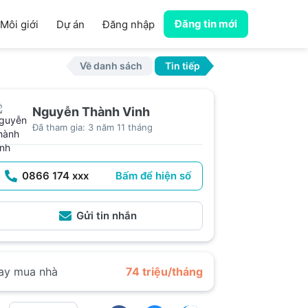
Đăng tin mới
Môi giới
Dự án
Đăng nhập
Về danh sách
Tin tiếp
Nguyễn Thành Vinh
Đã tham gia: 3 năm 11 tháng
0866 174 xxx
Bấm để hiện số
Gửi tin nhắn
ay mua nhà
74 triệu/tháng