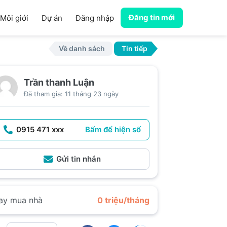
Đăng tin mới
Môi giới
Dự án
Đăng nhập
Về danh sách
Tin tiếp
Trần thanh Luận
Đã tham gia: 11 tháng 23 ngày
0915 471 xxx
Bấm để hiện số
Gửi tin nhắn
ay mua nhà
0 triệu/tháng