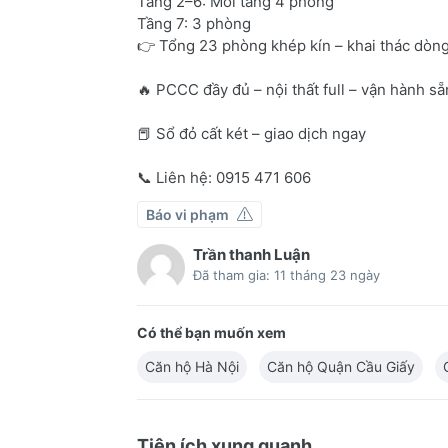
Tầng 2–6: Mỗi tầng 4 phòng
Tầng 7: 3 phòng
👉 Tổng 23 phòng khép kín – khai thác dòng
🔥 PCCC đầy đủ – nội thất full – vận hành sẵ
📕 Sổ đỏ cất két – giao dịch ngay
📞 Liên hệ: 0915 471 606
Báo vi phạm
Trần thanh Luận
Đã tham gia: 11 tháng 23 ngày
Có thể bạn muốn xem
Căn hộ Hà Nội
Căn hộ Quận Cầu Giấy
Tiện ích xung quanh