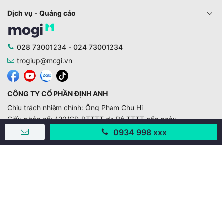
Dịch vụ - Quảng cáo
028 73001234 - 024 73001234
trogiup@mogi.vn
CÔNG TY CỔ PHẦN ĐỊNH ANH
Chịu trách nhiệm chính: Ông Phạm Chu Hi
Giấy phép số: 429/GP-BTTTT do Bộ TTTT cấp ngày
11/10/2019
0934 998 xxx
Trụ sở chính:
Số 28 - 30 Đường số 2, Khu phố Hưng Gia 5, Phường Tân
Hưng, Thành phố Hồ Chí Minh, Việt Nam
Văn phòng giao dịch:
67/3 Lý Long Tường, Khu phố Nam Quang 2, Phường Tân
Hưng, Thành phố Hồ Chí Minh
38 Cửa Đông, Phường Hoàn Kiếm, Thành phố Hà Nội