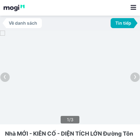
Về danh sách
Tin tiếp
‹
›
1/3
Nhà MỚI - KIÊN CỐ - DIỆN TÍCH LỚN Đường Tôn