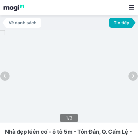
Về danh sách
Tin tiếp
‹
›
1/3
Nhà đẹp kiên cố - ô tô 5m - Tôn Đản, Q. Cẩm Lệ -