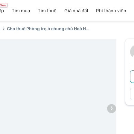
New
ập
Tìm mua
Tìm thuê
Giá nhà đất
Phí thành viên
0
Cho thuê Phòng trọ ở chung chủ Hoà Hưng
›