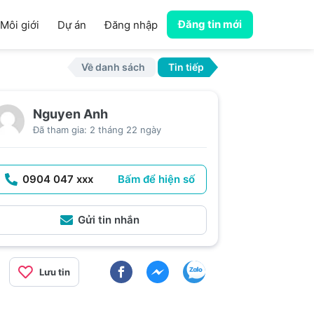
Đăng tin mới
Môi giới
Dự án
Đăng nhập
Về danh sách
Tin tiếp
Nguyen Anh
Đã tham gia: 2 tháng 22 ngày
0904 047 xxx
Bấm để hiện số
Gửi tin nhắn
Lưu tin