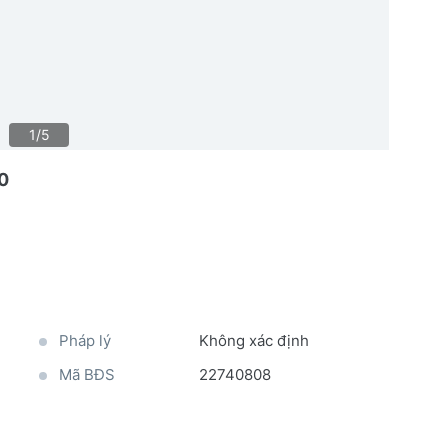
1/5
0
Pháp lý
Không xác định
Mã BĐS
22740808