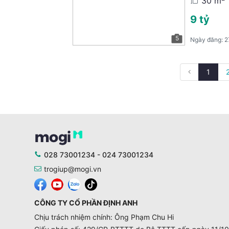
30 m
9 tỷ
5
Ngày đăng:
2
1
028 73001234 - 024 73001234
trogiup@mogi.vn
CÔNG TY CỔ PHẦN ĐỊNH ANH
Chịu trách nhiệm chính: Ông Phạm Chu Hi