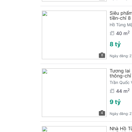
Siêu phẩ
tiền-chỉ 8
Hồ Tùng Mậ
2
40 m
8 tỷ
8
Ngày đăng:
2
Tương lai
thông-chỉ
Trần Quốc 
2
44 m
9 tỷ
4
Ngày đăng:
2
Nhà Hồ T