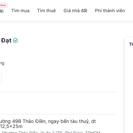
New
ập
Tìm mua
Tìm thuê
Giá nhà đất
Phí thành viên
 Đạt
T
ng
ường 49B Thảo Điền, ngay bến tàu thuỷ, dt
 12,5x25m
 Phường Thảo Điền, Quận 2 (TP. Thủ Đức), TPHCM