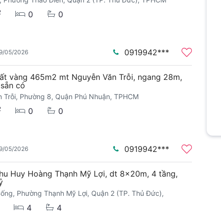
2
0
0
0919942***
9/05/2026
ất vàng 465m2 mt Nguyễn Văn Trỗi, ngang 28m,
 sẵn có
 Trỗi, Phường 8, Quận Phú Nhuận, TPHCM
2
0
0
0919942***
9/05/2026
hu Huy Hoàng Thạnh Mỹ Lợi, dt 8x20m, 4 tầng,
ỷ
ống, Phường Thạnh Mỹ Lợi, Quận 2 (TP. Thủ Đức),
4
4