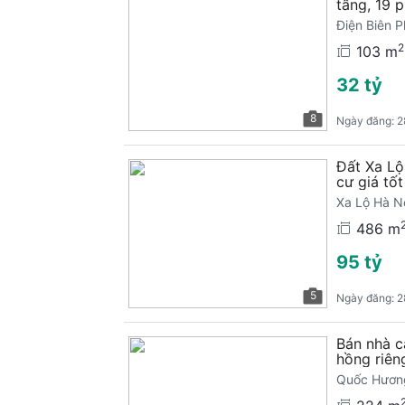
tầng, 19 
Điện Biên 
2
103 m
32 tỷ
8
Ngày đăng:
2
Đất Xa Lộ
cư giá tốt
Xa Lộ Hà N
486 m
95 tỷ
5
Ngày đăng:
2
Bán nhà c
hồng riêng
Quốc Hương