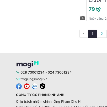
224 m
79 tỷ
5
Ngày đăng:
2
1
2
028 73001234 - 024 73001234
trogiup@mogi.vn
CÔNG TY CỔ PHẦN ĐỊNH ANH
Chịu trách nhiệm chính: Ông Phạm Chu Hi