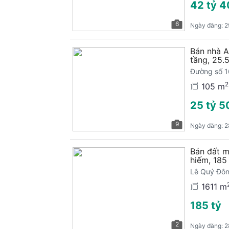
42 tỷ 4
6
Ngày đăng:
2
Bán nhà A
tầng, 25.5
Đường số 1
2
105 m
25 tỷ 5
9
Ngày đăng:
2
Bán đất m
hiếm, 185
Lê Quý Đôn
TPHCM
1611 m
185 tỷ
2
Ngày đăng:
2