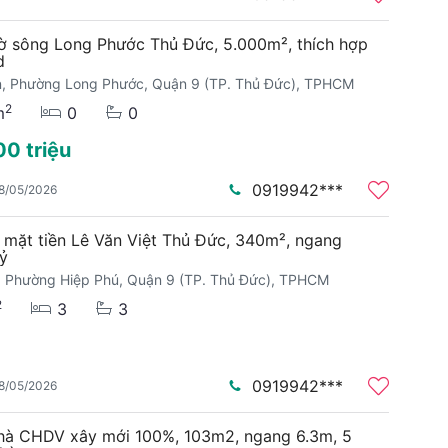
ờ sông Long Phước Thủ Đức, 5.000m², thích hợp
d
, Phường Long Phước, Quận 9 (TP. Thủ Đức), TPHCM
2
m
0
0
00 triệu
0919942***
8/05/2026
 mặt tiền Lê Văn Việt Thủ Đức, 340m², ngang
tỷ
t, Phường Hiệp Phú, Quận 9 (TP. Thủ Đức), TPHCM
2
3
3
0919942***
8/05/2026
hà CHDV xây mới 100%, 103m2, ngang 6.3m, 5