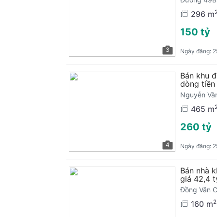
296 m
150 tỷ
3
Ngày đăng:
2
Bán khu đ
dòng tiền
Nguyễn Văn
465 m
260 tỷ
4
Ngày đăng:
2
Bán nhà k
giá 42,4 t
Đồng Văn C
TPHCM
2
160 m