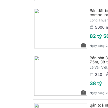
Bán đất b
compoun
Long Thuận
5000 
82 tỷ 5
9
Ngày đăng:
2
Bán nhà 3
7.5m, 38 
Lê Văn Việ
340 m
38 tỷ
3
Ngày đăng:
2
Bán toà n