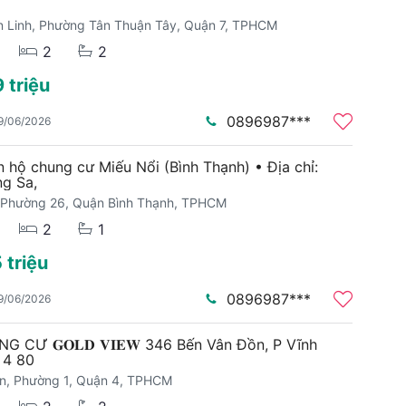
 Linh, Phường Tân Thuận Tây, Quận 7, TPHCM
2
2
 triệu
0896987***
9/06/2026
n hộ chung cư Miếu Nổi (Bình Thạnh) • Địa chỉ:
g Sa,
 Phường 26, Quận Bình Thạnh, TPHCM
2
1
 triệu
0896987***
9/06/2026
 CƯ 𝐆𝐎𝐋𝐃 𝐕𝐈𝐄𝐖 346 Bến Vân Đồn, P Vĩnh
 4 80
n, Phường 1, Quận 4, TPHCM