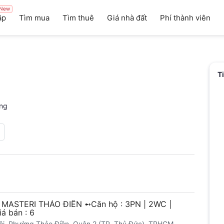
New
ập
Tìm mua
Tìm thuê
Giá nhà đất
Phí thành viên
T
ng
] MASTERI THẢO ĐIỀN ➻Căn hộ : 3PN | 2WC |
á bán : 6
ội, Phường Thảo Điền, Quận 2 (TP. Thủ Đức), TPHCM