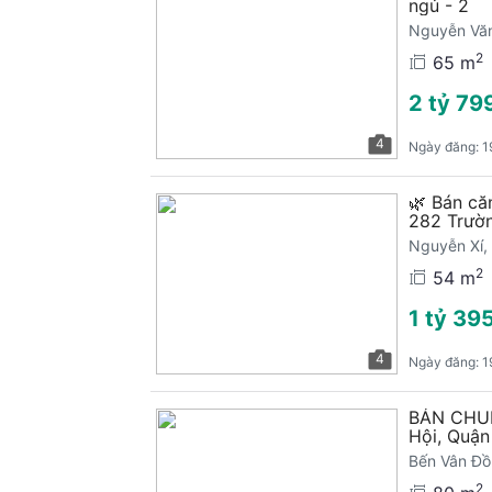
ngủ - 2
Nguyễn Văn
2
65 m
2 tỷ 799
4
Ngày đăng:
1
🌿 Bán că
282 Trườn
Nguyễn Xí,
2
54 m
1 tỷ 395
4
Ngày đăng:
1
BÁN CHUNG
Hội, Quận
Bến Vân Đồ
2