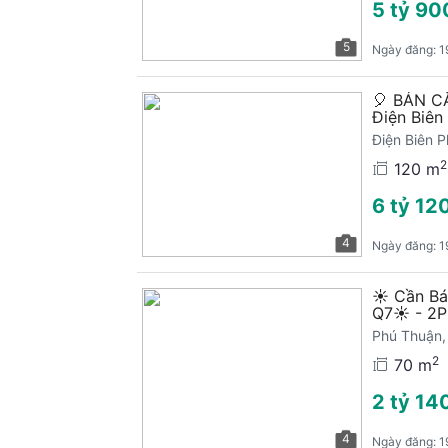
5 tỷ 90
5
Ngày đăng:
1
🎈 BÁN C
Điện Biên
Điện Biên 
2
120 m
6 tỷ 120
4
Ngày đăng:
1
☀️ Cần B
Q7☀️ - 2
Phú Thuận,
2
70 m
2 tỷ 140
4
Ngày đăng:
1