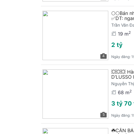
🌕🌕Bán 
✅DT: nga
Trần Văn Đ
2
19 m
2 tỷ
4
Ngày đăng:
1
💥💥💥 Hà
D’LUSSO
Nguyễn Thị
2
68 m
3 tỷ 70 
5
Ngày đăng:
1
☘️CẦN BÁN 