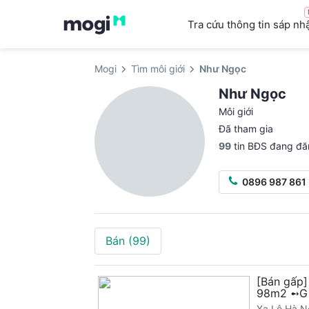
Tra cứu thông tin sáp nh
Mogi
Tìm môi giới
Như Ngọc
Như Ngọc
Môi giới
Đã tham gia
99
tin BĐS đang đă
0896 987 861
Bán
(99)
[Bán gấp
98m2 ➻Gi
Xa Lộ Hà N