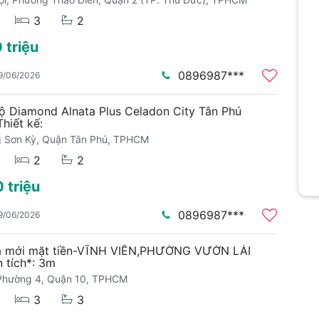
3
2
 triệu
0896987***
9/06/2026
ộ Diamond Alnata Plus Celadon City Tân Phú
hiết kế:
 Sơn Kỳ, Quận Tân Phú, TPHCM
2
2
 triệu
0896987***
9/06/2026
à mới mặt tiền-VĨNH VIỄN,PHƯỜNG VƯỜN LÀI
n tích*: 3m
 Phường 4, Quận 10, TPHCM
3
3