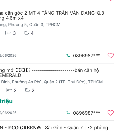
nhà căn góc 2 MT 4 TẦNG TRẦN VĂN ĐANG-Q.3
ng 4.6m x4
ang, Phường 5, Quận 3, TPHCM
3
4
0896987***
9/06/2026
ng mới 💥💥💥 ---------------------bán căn hộ
 EMERALD
 Định, Phường An Phú, Quận 2 (TP. Thủ Đức), TPHCM
2
2
triệu
0896987***
9/06/2026
- 𝐄𝐂𝐎 𝐆𝐑𝐄𝐄𝐍☘️ | Sài Gòn - Quận 7 | ▪2 phòng