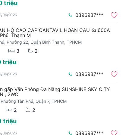
0 triệu
0896987***
9/06/2026
ĂN HỘ CAO CẤP CANTAVIL HOÀN CẦU 👍 600A
 Phủ, Thạnh M
Phủ, Phường 22, Quận Bình Thạnh, TPHCM
3
2
 triệu
0896987***
9/06/2026
án gấp Văn Phòng Đa Năng SUNSHINE SKY CITY
PN , 2WC
 Phường Tân Phú, Quận 7, TPHCM
2
2
 triệu
0896987***
9/06/2026