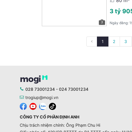
80 m
3 tỷ 905
3
Ngày đăng:
1
1
2
3
028 73001234 - 024 73001234
trogiup@mogi.vn
CÔNG TY CỔ PHẦN ĐỊNH ANH
Chịu trách nhiệm chính: Ông Phạm Chu Hi