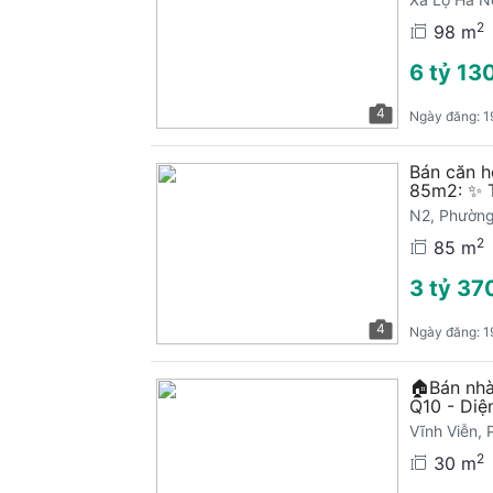
2
98 m
6 tỷ 130
4
Ngày đăng:
1
Bán căn h
85m2: ✨ T
N2, Phường
2
85 m
3 tỷ 370
4
Ngày đăng:
1
🏠Bán nh
Q10 - Diệ
Vĩnh Viễn,
2
30 m