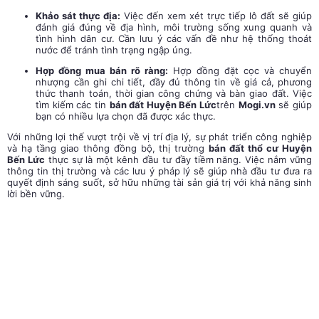
Khảo sát thực địa:
Việc đến xem xét trực tiếp lô đất sẽ giúp
đánh giá đúng về địa hình, môi trường sống xung quanh và
tình hình dân cư. Cần lưu ý các vấn đề như hệ thống thoát
nước để tránh tình trạng ngập úng.
Hợp đồng mua bán rõ ràng:
Hợp đồng đặt cọc và chuyển
nhượng cần ghi chi tiết, đầy đủ thông tin về giá cả, phương
thức thanh toán, thời gian công chứng và bàn giao đất. Việc
tìm kiếm các tin
bán đất Huyện Bến Lức
trên
Mogi.vn
sẽ giúp
bạn có nhiều lựa chọn đã được xác thực.
Với những lợi thế vượt trội về vị trí địa lý, sự phát triển công nghiệp
và hạ tầng giao thông đồng bộ, thị trường
bán đất thổ cư Huyện
Bến Lức
thực sự là một kênh đầu tư đầy tiềm năng. Việc nắm vững
thông tin thị trường và các lưu ý pháp lý sẽ giúp nhà đầu tư đưa ra
quyết định sáng suốt, sở hữu những tài sản giá trị với khả năng sinh
lời bền vững.