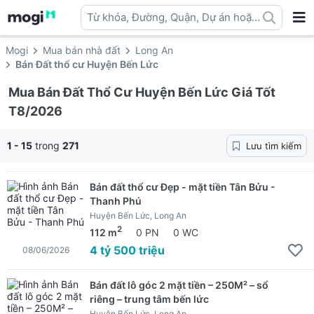
Từ khóa, Đường, Quận, Dự án hoặc
địa danh ...
Mogi
Mua bán nhà đất
Long An
Bán Đất thổ cư Huyện Bến Lức
Mua Bán Đất Thổ Cư Huyện Bến Lức Giá Tốt
T8/2026
1 - 15
trong
271
Lưu tìm kiếm
Bán đất thổ cư Đẹp - mặt tiền Tân Bửu -
Thanh Phú
Huyện Bến Lức, Long An
2
112 m
0 PN
0 WC
4 tỷ 500 triệu
08/06/2026
Bán đất lô góc 2 mặt tiền – 250M² – sổ
riêng – trung tâm bến lức
Huyện Bến Lức, Long An