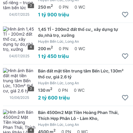
3
2
250 m
0 PN
0 WC
1 tỷ 900 triệu
04/07/2025
1,45 TỈ - 200m2 đất thổ cư_ xây dựng tự
do,nhà trọ, xưởng
Huyện Bến Lức, Long An
4
2
200 m
0 PN
0 WC
1 tỷ 450 triệu
04/07/2025
Bán đất mặt tiền trung tâm Bến Lức, 130m²
thổ cư, giá 2.6 tỷ
Huyện Bến Lức, Long An
3
2
130 m
0 PN
0 WC
2 tỷ 600 triệu
10/06/2025
Bán 4500m2 Mặt Tiền Hoàng Phan Thái,
Thích Hợp Phân Lô - Làm Kho,
Huyện Bến Lức, Long An
4
2
4500 m
0 PN
0 WC