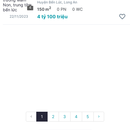
Huyện Bến Lức, Long An
4
2
150 m
0 PN
0 WC
4 tỷ 100 triệu
22/11/2023
1
2
3
4
5