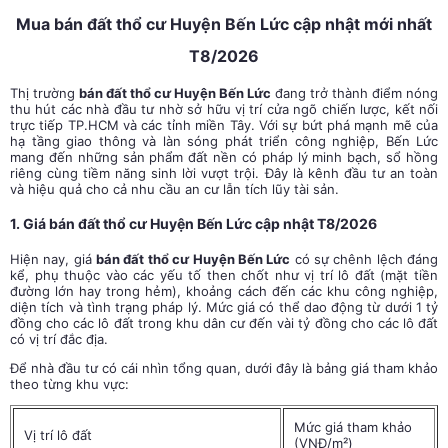
Mua bán đất thổ cư Huyện Bến Lức cập nhật mới nhất
T8/2026
Thị trường
bán đất thổ cư Huyện Bến Lức
đang trở thành điểm nóng
thu hút các nhà đầu tư nhờ sở hữu vị trí cửa ngõ chiến lược, kết nối
trực tiếp TP.HCM và các tỉnh miền Tây. Với sự bứt phá mạnh mẽ của
hạ tầng giao thông và làn sóng phát triển công nghiệp, Bến Lức
mang đến những sản phẩm đất nền có pháp lý minh bạch, sổ hồng
riêng cùng tiềm năng sinh lời vượt trội. Đây là kênh đầu tư an toàn
và hiệu quả cho cả nhu cầu an cư lẫn tích lũy tài sản.
1. Giá bán đất thổ cư Huyện Bến Lức cập nhật T8/2026
Hiện nay, giá
bán đất thổ cư Huyện Bến Lức
có sự chênh lệch đáng
kể, phụ thuộc vào các yếu tố then chốt như vị trí lô đất (mặt tiền
đường lớn hay trong hẻm), khoảng cách đến các khu công nghiệp,
diện tích và tình trạng pháp lý. Mức giá có thể dao động từ dưới 1 tỷ
đồng cho các lô đất trong khu dân cư đến vài tỷ đồng cho các lô đất
có vị trí đắc địa.
Để nhà đầu tư có cái nhìn tổng quan, dưới đây là bảng giá tham khảo
theo từng khu vực:
Mức giá tham khảo
Vị trí lô đất
(VNĐ/m²)