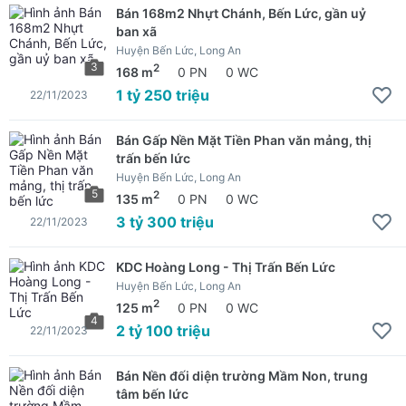
Bán 168m2 Nhựt Chánh, Bến Lức, gần uỷ
ban xã
Huyện Bến Lức, Long An
3
2
168 m
0 PN
0 WC
1 tỷ 250 triệu
22/11/2023
Bán Gấp Nền Mặt Tiền Phan văn mảng, thị
trấn bến lức
Huyện Bến Lức, Long An
5
2
135 m
0 PN
0 WC
3 tỷ 300 triệu
22/11/2023
KDC Hoàng Long - Thị Trấn Bến Lức
Huyện Bến Lức, Long An
2
125 m
0 PN
0 WC
4
2 tỷ 100 triệu
22/11/2023
Bán Nền đối diện trường Mầm Non, trung
tâm bến lức