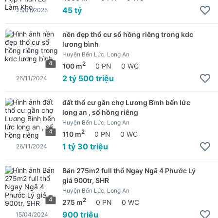
45 tỷ
25/01/2025
nền đẹp thổ cư sổ hồng riêng trong kdc
lương bình
Huyện Bến Lức, Long An
4
2
100 m
0 PN
0 WC
2 tỷ 500 triệu
26/11/2024
đất thổ cư gần chợ Lương Bình bến lức
long an , sổ hồng riêng
Huyện Bến Lức, Long An
4
2
110 m
0 PN
0 WC
1 tỷ 30 triệu
26/11/2024
Bán 275m2 full thổ Ngay Ngã 4 Phước Lý
giá 900tr, SHR
Huyện Bến Lức, Long An
4
2
275 m
0 PN
0 WC
900 triệu
15/04/2024