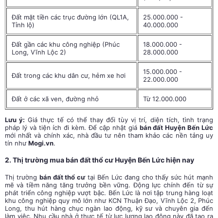
Đất mặt tiền các trục đường lớn (QL1A,
25.000.000 -
Tỉnh lộ)
40.000.000
Đất gần các khu công nghiệp (Phúc
18.000.000 -
Long, Vĩnh Lộc 2)
28.000.000
15.000.000 -
Đất trong các khu dân cư, hẻm xe hơi
22.000.000
Đất ở các xã ven, đường nhỏ
Từ 12.000.000
Lưu ý:
Giá thực tế có thể thay đổi tùy vị trí, diện tích, tình trạng
pháp lý và tiện ích đi kèm. Để cập nhật giá
bán đất Huyện Bến Lức
mới nhất và chính xác, nhà đầu tư nên tham khảo các nền tảng uy
tín như
Mogi.vn
.
2. Thị trường mua bán đất thổ cư Huyện Bến Lức hiện nay
Thị trường
bán đất thổ cư
tại Bến Lức đang cho thấy sức hút mạnh
mẽ và tiềm năng tăng trưởng bền vững. Động lực chính đến từ sự
phát triển công nghiệp vượt bậc. Bến Lức là nơi tập trung hàng loạt
khu công nghiệp quy mô lớn như KCN Thuận Đạo, Vĩnh Lộc 2, Phúc
Long, thu hút hàng chục ngàn lao động, kỹ sư và chuyên gia đến
làm việc. Nhu cầu nhà ở thực tế từ lực lượng lao động này đã tạo ra