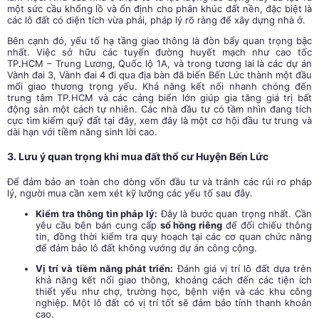
một sức cầu khổng lồ và ổn định cho phân khúc đất nền, đặc biệt là
các lô đất có diện tích vừa phải, pháp lý rõ ràng để xây dựng nhà ở.
Bên cạnh đó, yếu tố hạ tầng giao thông là đòn bẩy quan trọng bậc
nhất. Việc sở hữu các tuyến đường huyết mạch như cao tốc
TP.HCM – Trung Lương, Quốc lộ 1A, và trong tương lai là các dự án
Vành đai 3, Vành đai 4 đi qua địa bàn đã biến Bến Lức thành một đầu
mối giao thương trọng yếu. Khả năng kết nối nhanh chóng đến
trung tâm TP.HCM và các cảng biển lớn giúp gia tăng giá trị bất
động sản một cách tự nhiên. Các nhà đầu tư có tầm nhìn đang tích
cực tìm kiếm quỹ đất tại đây, xem đây là một cơ hội đầu tư trung và
dài hạn với tiềm năng sinh lời cao.
3. Lưu ý quan trọng khi mua đất thổ cư Huyện Bến Lức
Để đảm bảo an toàn cho dòng vốn đầu tư và tránh các rủi ro pháp
lý, người mua cần xem xét kỹ lưỡng các yếu tố sau đây.
Kiểm tra thông tin pháp lý:
Đây là bước quan trọng nhất. Cần
yêu cầu bên bán cung cấp
sổ hồng riêng
để đối chiếu thông
tin, đồng thời kiểm tra quy hoạch tại các cơ quan chức năng
để đảm bảo lô đất không vướng dự án công cộng.
Vị trí và tiềm năng phát triển:
Đánh giá vị trí lô đất dựa trên
khả năng kết nối giao thông, khoảng cách đến các tiện ích
thiết yếu như chợ, trường học, bệnh viện và các khu công
nghiệp. Một lô đất có vị trí tốt sẽ đảm bảo tính thanh khoản
cao.