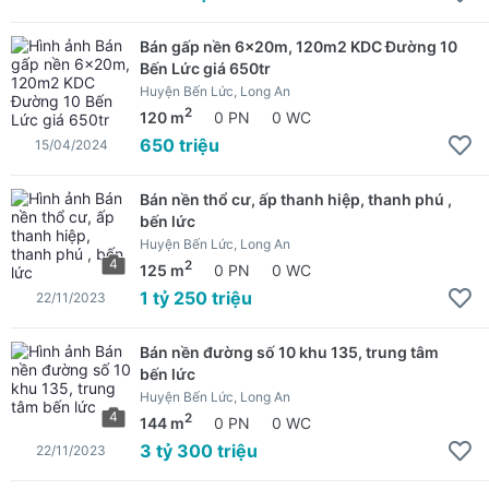
Bán gấp nền 6x20m, 120m2 KDC Đường 10
Bến Lức giá 650tr
Huyện Bến Lức, Long An
2
120 m
0 PN
0 WC
650 triệu
15/04/2024
Bán nền thổ cư, ấp thanh hiệp, thanh phú ,
bến lức
Huyện Bến Lức, Long An
4
2
125 m
0 PN
0 WC
1 tỷ 250 triệu
22/11/2023
Bán nền đường số 10 khu 135, trung tâm
bến lức
Huyện Bến Lức, Long An
4
2
144 m
0 PN
0 WC
3 tỷ 300 triệu
22/11/2023