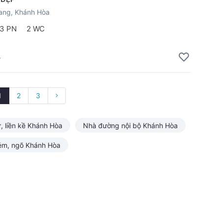
ang, Khánh Hòa
3 PN
2 WC
4
1
2
3
ự, liền kề Khánh Hòa
Nhà đường nội bộ Khánh Hòa
ẻm, ngõ Khánh Hòa