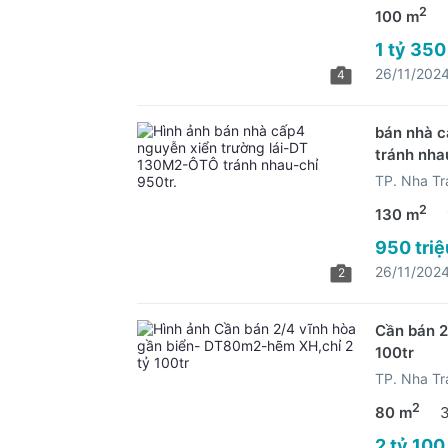
2
100 m
1 tỷ 350
26/11/202
4
bán nhà c
tránh nha
TP. Nha Tr
2
130 m
950 triệ
26/11/202
2
Cần bán 2
100tr
TP. Nha Tr
2
80 m
2 tỷ 100