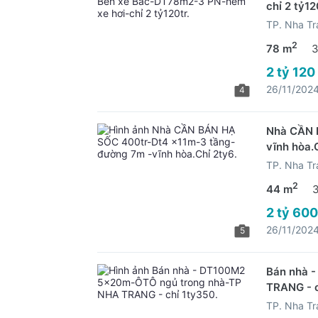
chỉ 2 tỷ12
TP. Nha Tr
2
78 m
3
2 tỷ 120
26/11/202
4
Nhà CẦN 
vĩnh hòa.
TP. Nha Tr
2
44 m
2 tỷ 600
26/11/202
5
Bán nhà 
TRANG - c
TP. Nha Tr