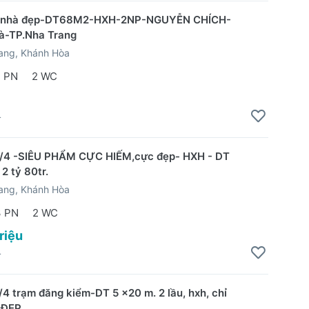
 nhà đẹp-DT68M2-HXH-2NP-NGUYỄN CHÍCH-
à-TP.Nha Trang
ang, Khánh Hòa
2 PN
2 WC
4
2/4 -SIÊU PHẨM CỰC HIẾM,cực đẹp- HXH - DT
2 tỷ 80tr.
ang, Khánh Hòa
3 PN
2 WC
triệu
4
/4 trạm đăng kiểm-DT 5 x20 m. 2 lầu, hxh, chỉ
 ĐẸP