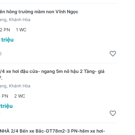
bên hông trường mầm non Vĩnh Ngọc
ang, Khánh Hòa
2 PN
1 WC
 triệu
5
/4 xe hơi đậu cửa- ngang 5m nở hậu 2 Tầng- giá
Ỷ.
ang, Khánh Hòa
3 PN
2 WC
 triệu
4
NHÀ 2/4 Bến xe Bắc-DT78m2-3 PN-hẽm xe hơi-