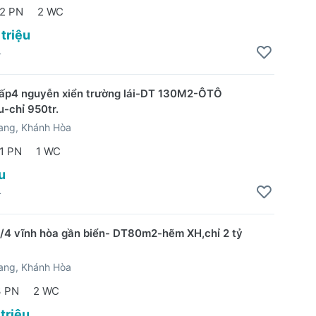
2 PN
2 WC
 triệu
4
ấp4 nguyễn xiển trường lái-DT 130M2-ÔTÔ
u-chỉ 950tr.
ang, Khánh Hòa
1 PN
1 WC
u
4
/4 vĩnh hòa gần biển- DT80m2-hẽm XH,chỉ 2 tỷ
ang, Khánh Hòa
3 PN
2 WC
 triệu