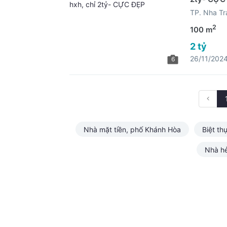
TP. Nha Tr
2
100 m
2 tỷ
26/11/202
6
Nhà mặt tiền, phố Khánh Hòa
Biệt th
Nhà h