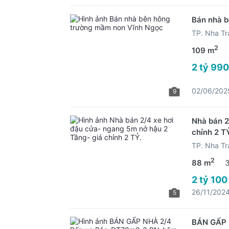
Bán nhà 
TP. Nha Tr
2
109 m
2 tỷ 990
02/06/202
9
Nhà bán 2
chỉnh 2 T
TP. Nha Tr
2
88 m
2 tỷ 100
26/11/202
5
BÁN GẤP 