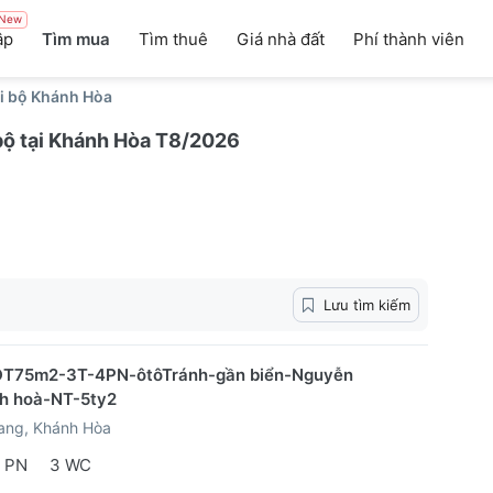
New
ập
Tìm mua
Tìm thuê
Giá nhà đất
Phí thành viên
i bộ Khánh Hòa
bộ tại Khánh Hòa T8/2026
Lưu tìm kiếm
DT75m2-3T-4PN-ôtôTránh-gần biển-Nguyễn
nh hoà-NT-5ty2
ang, Khánh Hòa
 PN
3 WC