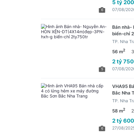
5 tỷ 200
07/08/202
6
Bán nhà-
biển-chỉ 
TP. Nha Tr
2
56 m
3
2 tỷ 750
07/08/202
5
VHA95 Bá
Bắc Nha 
TP. Nha Tr
2
58 m
2
2 tỷ 600
27/08/202
6