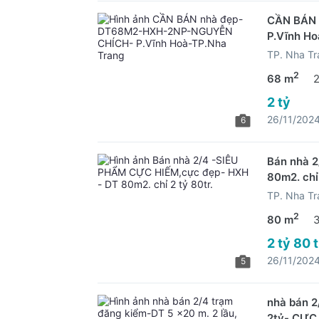
CẦN BÁN
P.Vĩnh Ho
TP. Nha Tr
2
68 m
2 tỷ
26/11/202
6
Bán nhà 
80m2. chỉ 
TP. Nha Tr
2
80 m
2 tỷ 80 
26/11/202
5
nhà bán 2
2tỷ- CỰC