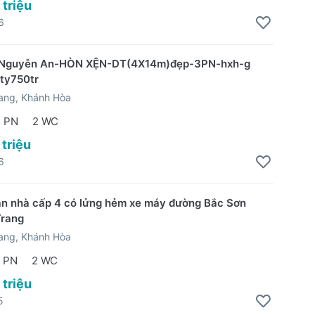
 triệu
6
 Nguyễn An-HÒN XỆN-DT(4X14m)đẹp-3PN-hxh-g
2ty750tr
ang, Khánh Hòa
 PN
2 WC
 triệu
6
n nhà cấp 4 có lửng hẻm xe máy đường Bắc Sơn
Trang
ang, Khánh Hòa
 PN
2 WC
 triệu
5