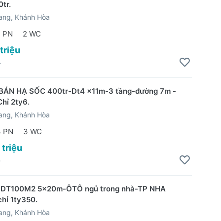
0tr.
ang, Khánh Hòa
 PN
2 WC
 triệu
4
BÁN HẠ SỐC 400tr-Dt4 x11m-3 tầng-đường 7m -
Chỉ 2ty6.
ang, Khánh Hòa
3 PN
3 WC
 triệu
4
- DT100M2 5x20m-ÔTÔ ngủ trong nhà-TP NHA
hỉ 1ty350.
ang, Khánh Hòa