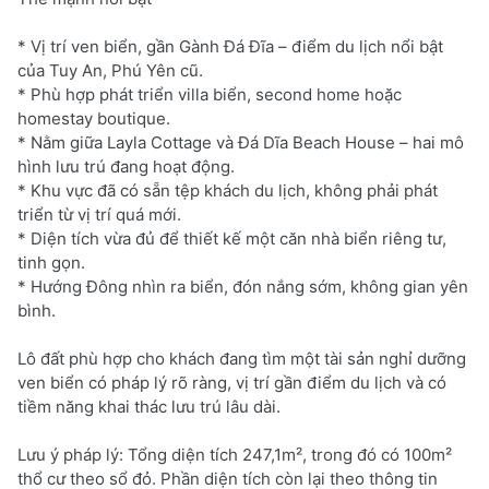
* Vị trí ven biển, gần Gành Đá Đĩa – điểm du lịch nổi bật
của Tuy An, Phú Yên cũ.
* Phù hợp phát triển villa biển, second home hoặc
homestay boutique.
* Nằm giữa Layla Cottage và Đá Dĩa Beach House – hai mô
hình lưu trú đang hoạt động.
* Khu vực đã có sẵn tệp khách du lịch, không phải phát
triển từ vị trí quá mới.
* Diện tích vừa đủ để thiết kế một căn nhà biển riêng tư,
tinh gọn.
* Hướng Đông nhìn ra biển, đón nắng sớm, không gian yên
bình.
Lô đất phù hợp cho khách đang tìm một tài sản nghỉ dưỡng
ven biển có pháp lý rõ ràng, vị trí gần điểm du lịch và có
tiềm năng khai thác lưu trú lâu dài.
Lưu ý pháp lý: Tổng diện tích 247,1m², trong đó có 100m²
thổ cư theo sổ đỏ. Phần diện tích còn lại theo thông tin