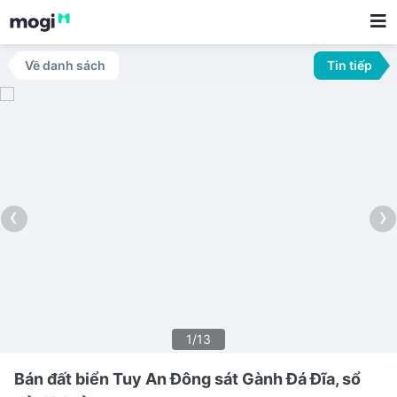
Về danh sách
Tin tiếp
‹
›
1/13
Bán đất biển Tuy An Đông sát Gành Đá Đĩa, sổ