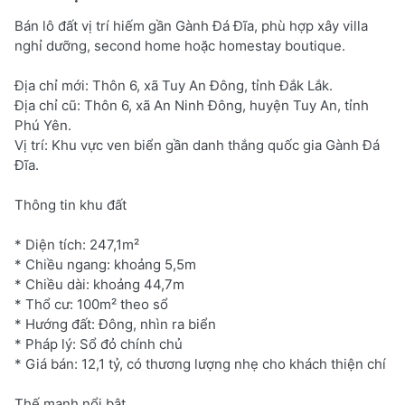
Bán lô đất vị trí hiếm gần Gành Đá Đĩa, phù hợp xây villa
nghỉ dưỡng, second home hoặc homestay boutique.
Địa chỉ mới: Thôn 6, xã Tuy An Đông, tỉnh Đắk Lắk.
Địa chỉ cũ: Thôn 6, xã An Ninh Đông, huyện Tuy An, tỉnh
Phú Yên.
Vị trí: Khu vực ven biển gần danh thắng quốc gia Gành Đá
Đĩa.
Thông tin khu đất
* Diện tích: 247,1m²
* Chiều ngang: khoảng 5,5m
* Chiều dài: khoảng 44,7m
* Thổ cư: 100m² theo sổ
* Hướng đất: Đông, nhìn ra biển
* Pháp lý: Sổ đỏ chính chủ
* Giá bán: 12,1 tỷ, có thương lượng nhẹ cho khách thiện chí
Thế mạnh nổi bật