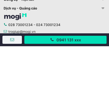
Dịch vụ - Quảng cáo
028 73001234 - 024 73001234
trogiup@mogi.vn
0941 131 xxx
CÔNG TY CỔ PHẦN ĐỊNH ANH
Chịu trách nhiệm chính: Ông Phạm Chu Hi
Giấy phép số: 429/GP-BTTTT do Bộ TTTT cấp ngày
11/10/2019
Trụ sở chính:
Số 28 - 30 Đường số 2, Khu phố Hưng Gia 5, Phường Tân
Hưng, Thành phố Hồ Chí Minh, Việt Nam
Văn phòng giao dịch:
67/3 Lý Long Tường, Khu phố Nam Quang 2, Phường Tân
Hưng, Thành phố Hồ Chí Minh