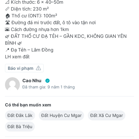
📐 Kích thước: 6 × 40–50m
📏 Diện tích: 230 m²
🏠 Thổ cư (ONT): 100m²
🛣️ Đường đá mi trước đất, ô tô vào tận nơi
🌇 Cách đường nhựa hơn 1km
🌿 ĐẤT THỔ CƯ ĐẠ TẺH – GẦN KDC, KHÔNG GIAN YÊN
BÌNH 🌿
📍 Đạ Tẻh – Lâm Đồng
LH xem đất
Báo vi phạm
Cao Nhu
Đã tham gia: 9 năm 1 tháng
Có thể bạn muốn xem
Đất Đắk Lắk
Đất Huyện Cư Mgar
Đất Xã Cư Mgar
Đất Bà Triệu