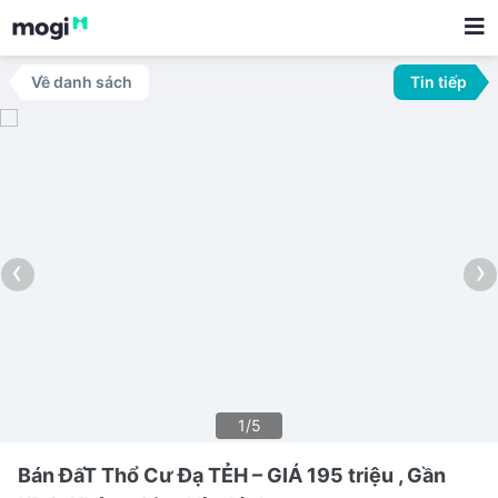
Về danh sách
Tin tiếp
‹
›
1/5
Bán ĐấT Thổ Cư Đạ TẺH – GIÁ 195 triệu , Gần