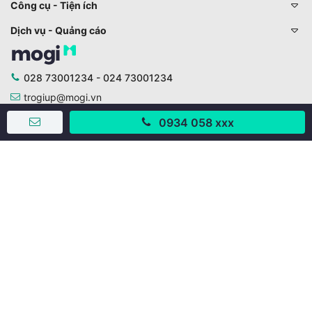
Công cụ - Tiện ích
Dịch vụ - Quảng cáo
028 73001234 - 024 73001234
trogiup@mogi.vn
0934 058 xxx
CÔNG TY CỔ PHẦN ĐỊNH ANH
Chịu trách nhiệm chính: Ông Phạm Chu Hi
Giấy phép số: 429/GP-BTTTT do Bộ TTTT cấp ngày
11/10/2019
Trụ sở chính:
Số 28 - 30 Đường số 2, Khu phố Hưng Gia 5, Phường Tân
Hưng, Thành phố Hồ Chí Minh, Việt Nam
Văn phòng giao dịch:
67/3 Lý Long Tường, Khu phố Nam Quang 2, Phường Tân
Hưng, Thành phố Hồ Chí Minh