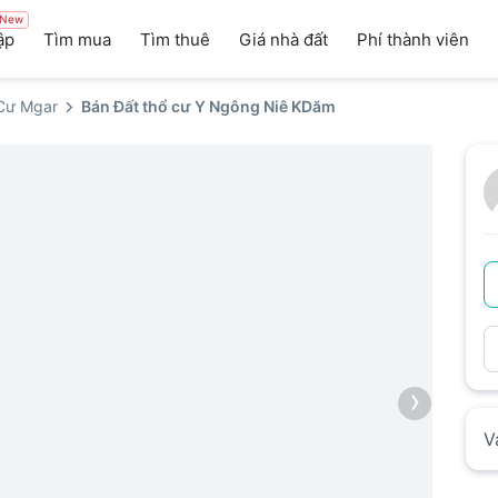
New
ập
Tìm mua
Tìm thuê
Giá nhà đất
Phí thành viên
Cư Mgar
Bán Đất thổ cư Y Ngông Niê KDăm
›
V