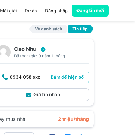
Đăng tin mới
Môi giới
Dự án
Đăng nhập
Về danh sách
Tin tiếp
Cao Nhu
Đã tham gia: 9 năm 1 tháng
0934 058 xxx
Bấm để hiện số
Gửi tin nhắn
ay mua nhà
2 triệu/tháng