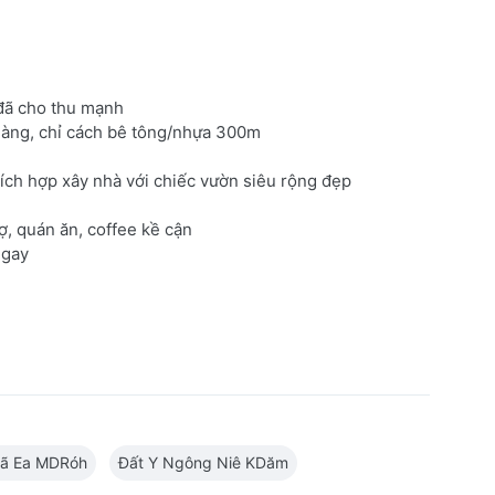
 đã cho thu mạnh
dàng, chỉ cách bê tông/nhựa 300m
ích hợp xây nhà với chiếc vườn siêu rộng đẹp
ợ, quán ăn, coffee kề cận
ngay
Xã Ea MDRóh
Đất Y Ngông Niê KDăm