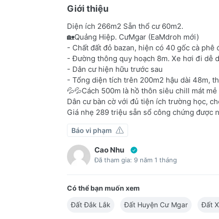
Giới thiệu
Diện ích 266m2 Sẵn thổ cư 60m2.
🏡Quảng Hiệp. CưMgar (EaMdroh mới)
- Chất đất đỏ bazan, hiện có 40 gốc cà phê
- Đường thông quy hoạch 8m. Xe hơi đi dễ 
- Dân cư hiện hữu trước sau
- Tổng diện tích trên 200m2 hậu dài 48m, th
💦💦Cách 500m là hồ thôn siêu chill mát mẻ
Dân cư bàn cờ với đủ tiện ích trường học, ch
Giá nhẹ 289 triệu sẵn sổ công chứng được 
Báo vi phạm
Cao Nhu
Đã tham gia: 9 năm 1 tháng
Có thể bạn muốn xem
Đất Đắk Lắk
Đất Huyện Cư Mgar
Đất 