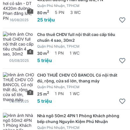
Quận Phú Nhuận, TPHCM
7
2
80 m
5 PN
3 WC
25 triệu
16/08/2025
Cho thuê CHDV full nội thất cao cấp tiêu
chuẩn 4 sao, 30m2
Quận Phú Nhuận, TPHCM
4
2
30 m
1 PN
1 WC
5 triệu
05/08/2025
CHO THUÊ CHDV CÓ BANCOL Có nội thất
đủ, rộng, cửa sổ lớn, thang máy
Quận Phú Nhuận, TPHCM
3
2
25 m
1 PN
1 WC
5 triệu
05/08/2025
Nhà ngõ 50m2 4PN 1 Phòng Khách phòng
bếp chung Nguyễn Kiệm Phú Nhuận
Quận Phú Nhuận, TPHCM