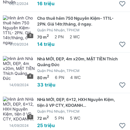
16 triệu
05/12/2024
Cho thuê hẻm 750 Nguyễn Kiệm- 1T1L-
2PN. Giá 14tr/tháng, ở ngay.
Quận Phú Nhuận, TPHCM
8
2
70 m
2 PN
2 WC
14 triệu
17/09/2024
Nhà MỚI, ĐẸP, 4m x20m, MẶT TIỀN Thích
Quảng Đức
Quận Phú Nhuận, TPHCM
4
2
80 m
6 PN
4 WC
33 triệu
14/09/2024
NHà MỚI, ĐẸP, 6x12, HXH Nguyễn Kiệm,
tiện ở VP CTY, KDOANH...
Quận Phú Nhuận, TPHCM
5
2
72 m
5 PN
5 WC
25 triệu
14/09/2024