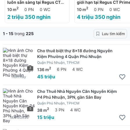
luôn sẵn sàng tại Regus CT
giới hạn tại Regus CT Prim
Prime
2
2
10 m
0 PN
0 WC
10 m
0 PN
0 WC
2 triệu 350 nghìn
4 triệu 350 nghìn
1 - 15
trong
225
Lưu tìm kiếm
Cho thuê biệt thự 8x18 đường Nguyễn
Kiệm Phường 4 Quận Phú Nhuận
Quận Phú Nhuận, TPHCM
3
2
136 m
6 PN
4 WC
45 triệu
Hôm nay
Cho Thuê Nhà Nguyên Căn Nguyễn Kiệm
P4 Phú Nhuận, 3PN, gần Sân Bay
Quận Phú Nhuận, TPHCM
5
2
38 m
3 PN
4 WC
15 triệu
13/05/2026