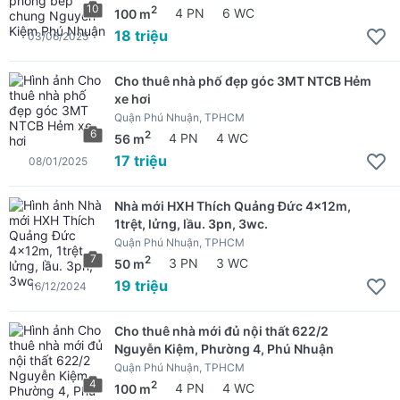
10
2
100 m
4 PN
6 WC
18 triệu
03/06/2025
Cho thuê nhà phố đẹp góc 3MT NTCB Hẻm
xe hơi
Quận Phú Nhuận, TPHCM
6
2
56 m
4 PN
4 WC
17 triệu
08/01/2025
Nhà mới HXH Thích Quảng Đức 4x12m,
1trệt, lửng, lầu. 3pn, 3wc.
Quận Phú Nhuận, TPHCM
7
2
50 m
3 PN
3 WC
19 triệu
16/12/2024
Cho thuê nhà mới đủ nội thất 622/2
Nguyễn Kiệm, Phường 4, Phú Nhuận
Quận Phú Nhuận, TPHCM
4
2
100 m
4 PN
4 WC