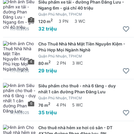
Siêu phẩm xe tải - đường Phan Đăng Lưu -
Ngang 6m - giá chỉ 40 triệu
Quận Phú Nhuận, TPHCM
7
2
120 m
3 PN
3 WC
32 triệu
17/10/2025
Cho Thuê Nhà Nhà Mặt Tiền Nguyễn Kiệm -
Phù Hợp Mọi Ngành Nghề
Quận Phú Nhuận, TPHCM
4
2
80 m
2 PN
3 WC
29 triệu
17/10/2025
Siêu phẩm cho thuê - nhà 6 tầng - duy
nhất 1 căn đường Phan Đăng Lưu
Quận Phú Nhuận, TPHCM
6
2
76 m
4 PN
5 WC
35 triệu
17/10/2025
Cho thuê nhà hẻm xe hơi có sân - DT
4X20m đường Phan đăng lưu, PN