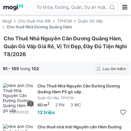
Từ khóa, Đường, Quận, Dự án hoặc
địa danh ...
Mogi
Cho thuê nhà đất
TPHCM
Quận Gò Vấp
Cho thuê Nhà Dương Quảng Hàm
Cho Thuê Nhà Nguyên Căn Dương Quảng Hàm,
Quận Gò Vấp Giá Rẻ, Vị Trí Đẹp, Đầy Đủ Tiện Nghi
T8/2026
91 - 105
trong
122
Lưu tìm kiếm
Cho Thuê Nhà Nguyên Căn Đường Dương
Quảng Hàm P5 gò vấp .
Quận Gò Vấp, TPHCM
3
2
60 m
2 PN
3 WC
12 triệu
05/10/2022
Cho thuê nhà mới Nguyên căn Hẻm Đường