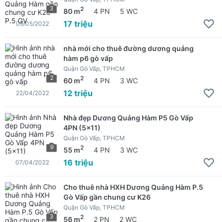
3
2
80 m
4 PN
5 WC
17 triệu
09/05/2022
nhà mới cho thuê đường dương quảng
hàm p6 gò vấp
Quận Gò Vấp, TPHCM
2
2
60 m
4 PN
3 WC
12 triệu
22/04/2022
Nhà đẹp Dương Quảng Hàm P5 Gò Vấp
4PN (5x11)
Quận Gò Vấp, TPHCM
9
2
55 m
4 PN
3 WC
16 triệu
07/04/2022
Cho thuê nhà HXH Dương Quảng Hàm P.5
Gò Vấp gần chung cư K26
Quận Gò Vấp, TPHCM
3
2
56 m
2 PN
2 WC