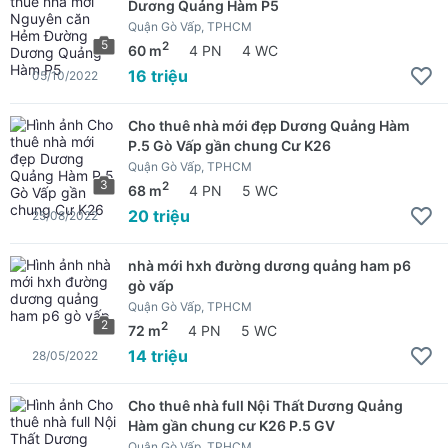
Dương Quảng Hàm P5
Quận Gò Vấp, TPHCM
5
2
60 m
4 PN
4 WC
16 triệu
05/10/2022
Cho thuê nhà mới đẹp Dương Quảng Hàm
P.5 Gò Vấp gần chung Cư K26
Quận Gò Vấp, TPHCM
3
2
68 m
4 PN
5 WC
20 triệu
25/08/2022
nhà mới hxh đường dương quảng ham p6
gò vấp
Quận Gò Vấp, TPHCM
2
2
72 m
4 PN
5 WC
14 triệu
28/05/2022
Cho thuê nhà full Nội Thất Dương Quảng
Hàm gần chung cư K26 P.5 GV
Quận Gò Vấp, TPHCM