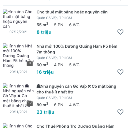
Cho thuê mặt bằng hoặc nguyên căn
Quận Gò Vấp, TPHCM
2
55 m
5 PN
6 WC
8 triệu
07/12/2021
Nhà mới 100% Dương Quảng Hàm P5 hẻm
7m thông
Quận Gò Vấp, TPHCM
9
2
60 m
4 PN
5 WC
16 triệu
29/11/2021
🏯Nhà nguyên căn Gò Vấp ❌ Có mặt bằng
cho thuê ít nhất 8tr
Quận Gò Vấp, TPHCM
12
2
89 m
6 PN
4 WC
23 triệu
29/11/2021
Cho Thuê Phòng Trọ Dương Quảng Hàm