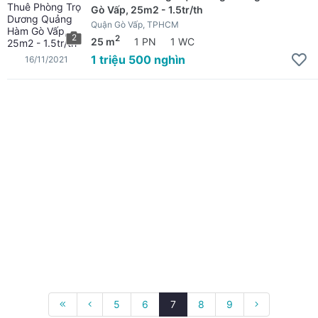
Gò Vấp, 25m2 - 1.5tr/th
Quận Gò Vấp, TPHCM
2
2
25 m
1 PN
1 WC
1 triệu 500 nghìn
16/11/2021
5
6
7
8
9