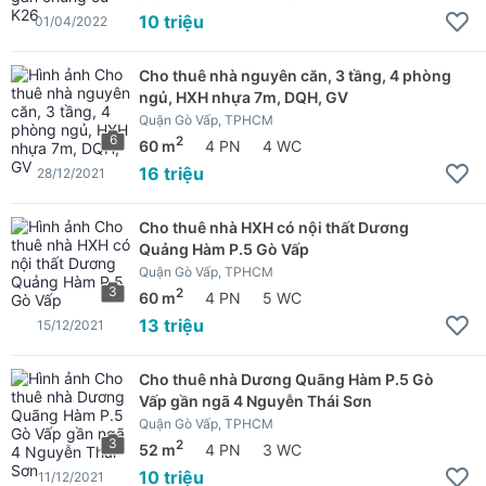
10 triệu
01/04/2022
Cho thuê nhà nguyên căn, 3 tầng, 4 phòng
ngủ, HXH nhựa 7m, DQH, GV
Quận Gò Vấp, TPHCM
6
2
60 m
4 PN
4 WC
16 triệu
28/12/2021
Cho thuê nhà HXH có nội thất Dương
Quảng Hàm P.5 Gò Vấp
Quận Gò Vấp, TPHCM
3
2
60 m
4 PN
5 WC
13 triệu
15/12/2021
Cho thuê nhà Dương Quãng Hàm P.5 Gò
Vấp gần ngã 4 Nguyễn Thái Sơn
Quận Gò Vấp, TPHCM
3
2
52 m
4 PN
3 WC
10 triệu
11/12/2021