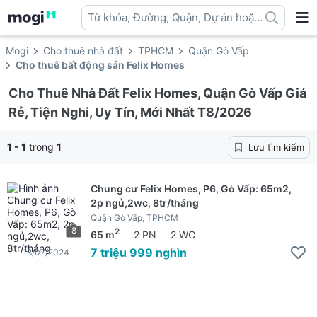
Từ khóa, Đường, Quận, Dự án hoặc
địa danh ...
Mogi
Cho thuê nhà đất
TPHCM
Quận Gò Vấp
Cho thuê bất động sản Felix Homes
Cho Thuê Nhà Đất Felix Homes, Quận Gò Vấp Giá
Rẻ, Tiện Nghi, Uy Tín, Mới Nhất T8/2026
1 - 1
trong
1
Lưu tìm kiếm
Chung cư Felix Homes, P6, Gò Vấp: 65m2,
2p ngủ,2wc, 8tr/tháng
Quận Gò Vấp, TPHCM
8
2
65 m
2 PN
2 WC
7 triệu 999 nghìn
18/07/2024