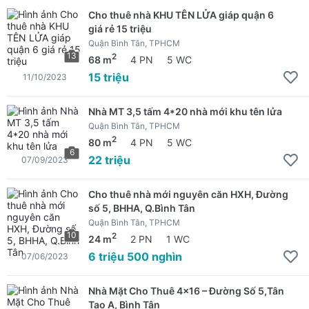
Cho thuê nhà KHU TÊN LỬA giáp quận 6
giá rẻ 15 triệu
Quận Bình Tân, TPHCM
13
2
68 m
4 PN
5 WC
15 triệu
11/10/2023
Nhà MT 3,5 tấm 4*20 nhà mới khu tên lửa
Quận Bình Tân, TPHCM
2
80 m
4 PN
5 WC
6
22 triệu
07/09/2023
Cho thuê nhà mới nguyên căn HXH, Đường
số 5, BHHA, Q.Bình Tân
Quận Bình Tân, TPHCM
10
2
24 m
2 PN
1 WC
6 triệu 500 nghìn
07/06/2023
Nhà Mặt Cho Thuê 4x16 – Đường Số 5,Tân
Tạo A, Bình Tân