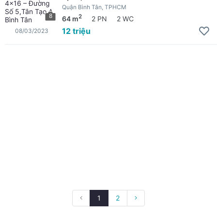
Quận Bình Tân, TPHCM
8
2
64 m
2 PN
2 WC
12 triệu
08/03/2023
1
2