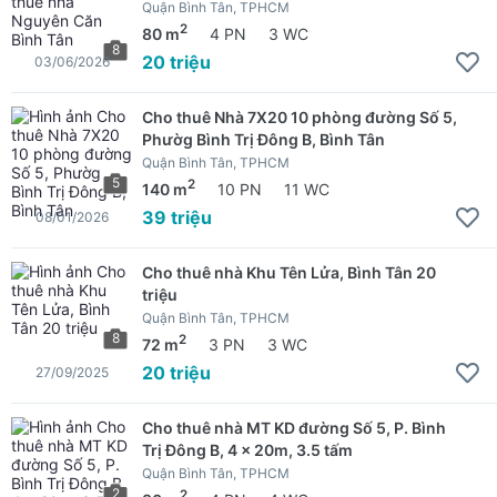
Quận Bình Tân, TPHCM
2
80 m
4 PN
3 WC
8
20 triệu
03/06/2026
Cho thuê Nhà 7X20 10 phòng đường Số 5,
Phườg Bình Trị Đông B, Bình Tân
Quận Bình Tân, TPHCM
5
2
140 m
10 PN
11 WC
39 triệu
08/01/2026
Cho thuê nhà Khu Tên Lửa, Bình Tân 20
triệu
Quận Bình Tân, TPHCM
8
2
72 m
3 PN
3 WC
20 triệu
27/09/2025
Cho thuê nhà MT KD đường Số 5, P. Bình
Trị Đông B, 4 x 20m, 3.5 tấm
Quận Bình Tân, TPHCM
2
2