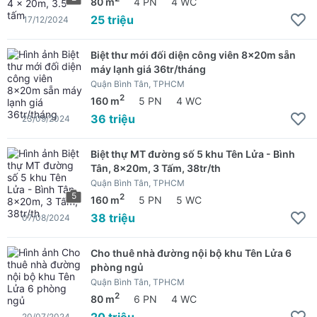
80 m
4 PN
4 WC
25 triệu
17/12/2024
Biệt thư mới đối diện công viên 8x20m sẵn
máy lạnh giá 36tr/tháng
Quận Bình Tân, TPHCM
2
160 m
5 PN
4 WC
36 triệu
23/09/2024
Biệt thự MT đường số 5 khu Tên Lửa - Bình
Tân, 8x20m, 3 Tấm, 38tr/th
Quận Bình Tân, TPHCM
5
2
160 m
5 PN
5 WC
38 triệu
07/08/2024
Cho thuê nhà đường nội bộ khu Tên Lửa 6
phòng ngủ
Quận Bình Tân, TPHCM
2
80 m
6 PN
4 WC
20 triệu
20/07/2024