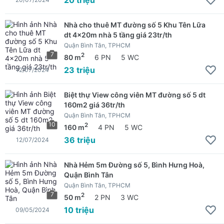
Nhà cho thuê MT đường số 5 Khu Tên Lữa
dt 4x20m nhà 5 tầng giá 23tr/th
Quận Bình Tân, TPHCM
7
2
80 m
6 PN
5 WC
23 triệu
12/07/2024
Biệt thự View công viên MT đường số 5 dt
160m2 giá 36tr/th
Quận Bình Tân, TPHCM
10
2
160 m
4 PN
5 WC
36 triệu
12/07/2024
Nhà Hẻm 5m Đường số 5, Bình Hưng Hoà,
Quận Bình Tân
Quận Bình Tân, TPHCM
7
2
50 m
2 PN
3 WC
10 triệu
09/05/2024