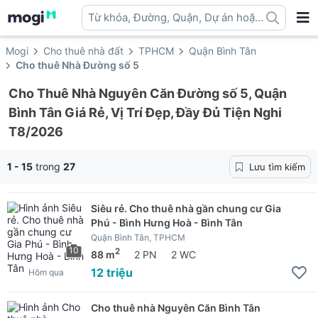
Từ khóa, Đường, Quận, Dự án hoặc
địa danh ...
Mogi
Cho thuê nhà đất
TPHCM
Quận Bình Tân
Cho thuê Nhà Đường số 5
Cho Thuê Nhà Nguyên Căn Đường số 5, Quận
Bình Tân Giá Rẻ, Vị Trí Đẹp, Đầy Đủ Tiện Nghi
T8/2026
1 - 15
trong
27
Lưu tìm kiếm
Siêu rẻ. Cho thuê nhà gần chung cư Gia
Phú - Bình Hưng Hoà - Bình Tân
Quận Bình Tân, TPHCM
10
2
88 m
2 PN
2 WC
12 triệu
Hôm qua
Cho thuê nhà Nguyên Căn Bình Tân