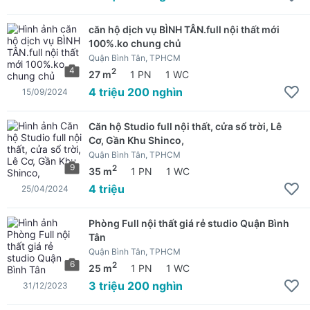
căn hộ dịch vụ BÌNH TÂN.full nội thất mới
100%.ko chung chủ
Quận Bình Tân, TPHCM
4
2
27 m
1 PN
1 WC
4 triệu 200 nghìn
15/09/2024
Căn hộ Studio full nội thất, cửa sổ trời, Lê
Cơ, Gần Khu Shinco,
Quận Bình Tân, TPHCM
9
2
35 m
1 PN
1 WC
4 triệu
25/04/2024
Phòng Full nội thất giá rẻ studio Quận Bình
Tân
Quận Bình Tân, TPHCM
6
2
25 m
1 PN
1 WC
3 triệu 200 nghìn
31/12/2023