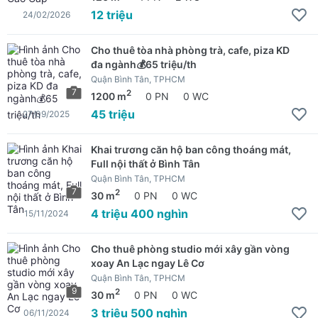
12 triệu
24/02/2026
Cho thuê tòa nhà phòng trà, cafe, piza KD
đa ngành💰65 triệu/th
Quận Bình Tân, TPHCM
7
2
1200 m
0 PN
0 WC
45 triệu
27/09/2025
Khai trương căn hộ ban công thoáng mát,
Full nội thất ở Bình Tân
Quận Bình Tân, TPHCM
7
2
30 m
0 PN
0 WC
4 triệu 400 nghìn
15/11/2024
Cho thuê phòng studio mới xây gần vòng
xoay An Lạc ngay Lê Cơ
Quận Bình Tân, TPHCM
9
2
30 m
0 PN
0 WC
3 triệu 500 nghìn
06/11/2024