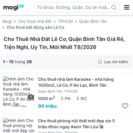
Từ khóa, Đường, Quận, Dự án hoặc
địa danh ...
Mogi
Cho thuê nhà đất
TPHCM
Quận Bình Tân
Cho thuê bất động sản Lê Cơ
Cho Thuê Nhà Đất Lê Cơ, Quận Bình Tân Giá Rẻ,
Tiện Nghi, Uy Tín, Mới Nhất T8/2026
1 - 15
trong
28
Lưu tìm kiếm
Cho thuê nhà làm Karaoke - nhà hàng
1035m2, Lê Cơ, P An Lạc, Bình Tân
Quận Bình Tân, TPHCM
4
2
1035 m
5 PN
5 WC
90 triệu
Hôm nay
Cho thuê phòng nội thất mới đẹp xịn 5
triệu Khúc ngay Aeon Tên Lửa 🚀
Quận Bình Tân, TPHCM