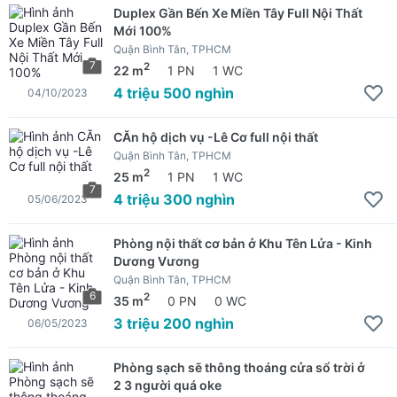
Duplex Gần Bến Xe Miền Tây Full Nội Thất
Mới 100%
Quận Bình Tân, TPHCM
7
2
22 m
1 PN
1 WC
4 triệu 500 nghìn
04/10/2023
CĂn hộ dịch vụ -Lê Cơ full nội thất
Quận Bình Tân, TPHCM
2
25 m
1 PN
1 WC
7
4 triệu 300 nghìn
05/06/2023
Phòng nội thất cơ bản ở Khu Tên Lửa - Kinh
Dương Vương
Quận Bình Tân, TPHCM
6
2
35 m
0 PN
0 WC
3 triệu 200 nghìn
06/05/2023
Phòng sạch sẽ thông thoáng cửa sổ trời ở
2 3 người quá oke