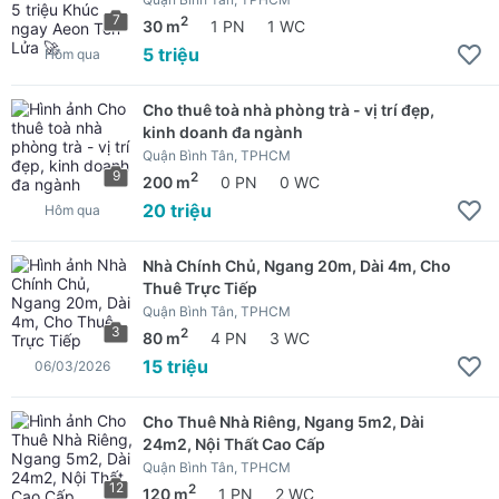
7
2
30 m
1 PN
1 WC
5 triệu
Hôm qua
Cho thuê toà nhà phòng trà - vị trí đẹp,
kinh doanh đa ngành
Quận Bình Tân, TPHCM
9
2
200 m
0 PN
0 WC
20 triệu
Hôm qua
Nhà Chính Chủ, Ngang 20m, Dài 4m, Cho
Thuê Trực Tiếp
Quận Bình Tân, TPHCM
3
2
80 m
4 PN
3 WC
15 triệu
06/03/2026
Cho Thuê Nhà Riêng, Ngang 5m2, Dài
24m2, Nội Thất Cao Cấp
Quận Bình Tân, TPHCM
12
2
120 m
1 PN
2 WC