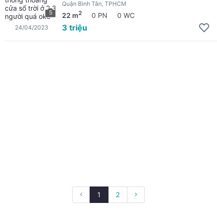
Quận Bình Tân, TPHCM
5
2
22 m
0 PN
0 WC
3 triệu
24/04/2023
1
2