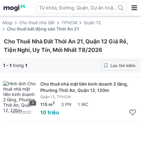
Từ khóa, Đường, Quận, Dự án hoặc
địa danh ...
Mogi
Cho thuê nhà đất
TPHCM
Quận 12
Cho thuê bất động sản Thới An 21
Cho Thuê Nhà Đất Thới An 21, Quận 12 Giá Rẻ,
Tiện Nghi, Uy Tín, Mới Nhất T8/2026
1 - 1
trong
1
Lưu tìm kiếm
Cho thuê nhà mặt tiền kinh doanh 2 tầng,
Phường Thới An, Quận 12, 120m
Quận 12, TPHCM
3
2
115 m
3 PN
1 WC
10 triệu
14/04/2022