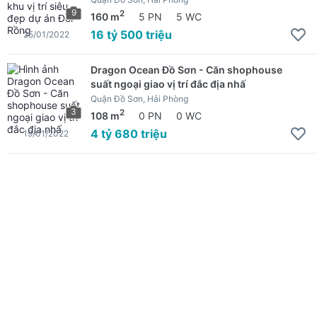
9
2
160 m
5 PN
5 WC
16 tỷ 500 triệu
25/01/2022
Dragon Ocean Đồ Sơn - Căn shophouse
suất ngoại giao vị trí đắc địa nhấ
Quận Đồ Sơn, Hải Phòng
3
2
108 m
0 PN
0 WC
4 tỷ 680 triệu
19/01/2022