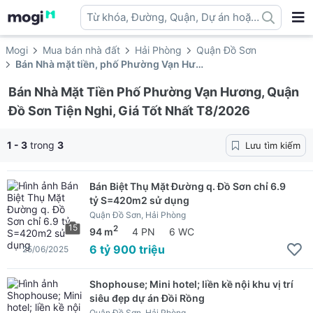
Từ khóa, Đường, Quận, Dự án hoặc
địa danh ...
Mogi
Mua bán nhà đất
Hải Phòng
Quận Đồ Sơn
Bán Nhà mặt tiền, phố Phường Vạn Hương
Bán Nhà Mặt Tiền Phố Phường Vạn Hương, Quận
Đồ Sơn Tiện Nghi, Giá Tốt Nhất T8/2026
1 - 3
trong
3
Lưu tìm kiếm
Bán Biệt Thụ Mặt Đường q. Đồ Sơn chỉ 6.9
tỷ S=420m2 sử dụng
Quận Đồ Sơn, Hải Phòng
15
2
94 m
4 PN
6 WC
6 tỷ 900 triệu
25/06/2025
Shophouse; Mini hotel; liền kề nội khu vị trí
siêu đẹp dự án Đồi Rồng
Quận Đồ Sơn, Hải Phòng