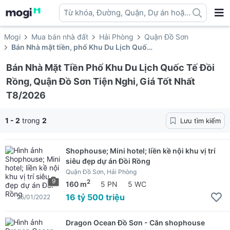
Từ khóa, Đường, Quận, Dự án hoặc
địa danh ...
Mogi
Mua bán nhà đất
Hải Phòng
Quận Đồ Sơn
Bán Nhà mặt tiền, phố Khu Du Lịch Quốc Tế Đồi Rồng
Bán Nhà Mặt Tiền Phố Khu Du Lịch Quốc Tế Đồi
Rồng, Quận Đồ Sơn Tiện Nghi, Giá Tốt Nhất
T8/2026
1 - 2
trong
2
Lưu tìm kiếm
Shophouse; Mini hotel; liền kề nội khu vị trí
siêu đẹp dự án Đồi Rồng
Quận Đồ Sơn, Hải Phòng
9
2
160 m
5 PN
5 WC
16 tỷ 500 triệu
25/01/2022
Dragon Ocean Đồ Sơn - Căn shophouse