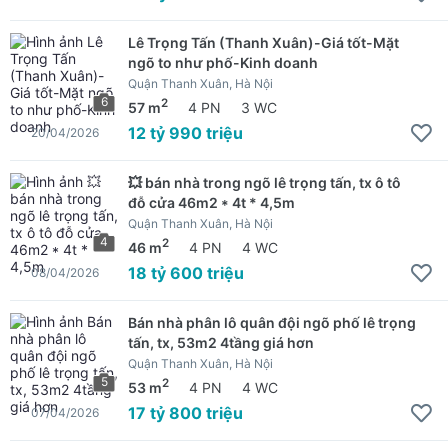
Lê Trọng Tấn (Thanh Xuân)-Giá tốt-Mặt
ngõ to như phố-Kinh doanh
Quận Thanh Xuân, Hà Nội
6
2
57 m
4 PN
3 WC
12 tỷ 990 triệu
20/04/2026
💥 bán nhà trong ngõ lê trọng tấn, tx ô tô
đỗ cửa 46m2 * 4t * 4,5m
Quận Thanh Xuân, Hà Nội
4
2
46 m
4 PN
4 WC
18 tỷ 600 triệu
08/04/2026
Bán nhà phân lô quân đội ngõ phố lê trọng
tấn, tx, 53m2 4tầng giá hơn
Quận Thanh Xuân, Hà Nội
5
2
53 m
4 PN
4 WC
17 tỷ 800 triệu
07/04/2026