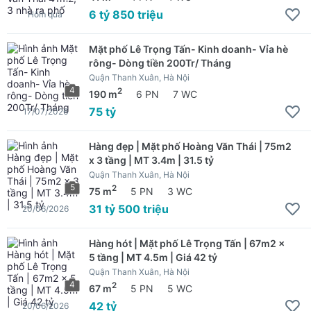
6 tỷ 850 triệu
Hôm qua
Mặt phố Lê Trọng Tấn- Kinh doanh- Vỉa hè
rông- Dòng tiền 200Tr/ Tháng
Quận Thanh Xuân, Hà Nội
4
2
190 m
6 PN
7 WC
75 tỷ
17/07/2026
Hàng đẹp | Mặt phố Hoàng Văn Thái | 75m2
x 3 tầng | MT 3.4m | 31.5 tỷ
Quận Thanh Xuân, Hà Nội
5
2
75 m
5 PN
3 WC
31 tỷ 500 triệu
20/06/2026
Hàng hót | Mặt phố Lê Trọng Tấn | 67m2 x
5 tầng | MT 4.5m | Giá 42 tỷ
Quận Thanh Xuân, Hà Nội
4
2
67 m
5 PN
5 WC
42 tỷ
20/06/2026