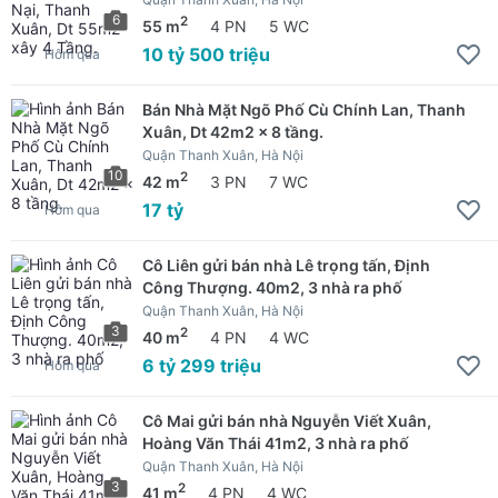
6
2
55 m
4 PN
5 WC
10 tỷ 500 triệu
Hôm qua
Bán Nhà Mặt Ngõ Phố Cù Chính Lan, Thanh
Xuân, Dt 42m2 x 8 tầng.
Quận Thanh Xuân, Hà Nội
10
2
42 m
3 PN
7 WC
17 tỷ
Hôm qua
Cô Liên gửi bán nhà Lê trọng tấn, Định
Công Thượng. 40m2, 3 nhà ra phố
Quận Thanh Xuân, Hà Nội
3
2
40 m
4 PN
4 WC
6 tỷ 299 triệu
Hôm qua
Cô Mai gửi bán nhà Nguyễn Viết Xuân,
Hoàng Văn Thái 41m2, 3 nhà ra phố
Quận Thanh Xuân, Hà Nội
3
2
41 m
4 PN
4 WC