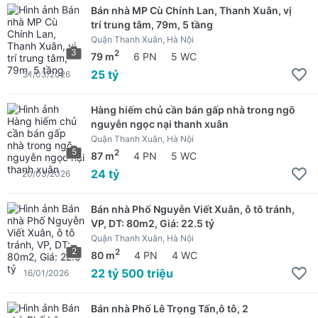
Bán nhà MP Cù Chính Lan, Thanh Xuân, vị
trí trung tâm, 79m, 5 tầng
Quận Thanh Xuân, Hà Nội
3
2
79 m
6 PN
5 WC
25 tỷ
31/03/2026
Hàng hiếm chủ cần bán gấp nhà trong ngõ
nguyễn ngọc nại thanh xuân
Quận Thanh Xuân, Hà Nội
5
2
87 m
4 PN
5 WC
24 tỷ
20/03/2026
Bán nhà Phố Nguyễn Viết Xuân, ô tô tránh,
VP, DT: 80m2, Giá: 22.5 tỷ
Quận Thanh Xuân, Hà Nội
2
2
80 m
4 PN
4 WC
22 tỷ 500 triệu
16/01/2026
Bán nhà Phố Lê Trọng Tấn,ô tô, 2