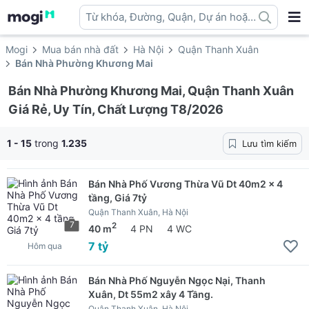
Từ khóa, Đường, Quận, Dự án hoặc
địa danh ...
Mogi
Mua bán nhà đất
Hà Nội
Quận Thanh Xuân
Bán Nhà Phường Khương Mai
Bán Nhà Phường Khương Mai, Quận Thanh Xuân
Giá Rẻ, Uy Tín, Chất Lượng T8/2026
1 - 15
trong
1.235
Lưu tìm kiếm
Bán Nhà Phố Vương Thừa Vũ Dt 40m2 x 4
tầng, Giá 7tỷ
Quận Thanh Xuân, Hà Nội
7
2
40 m
4 PN
4 WC
7 tỷ
Hôm qua
Bán Nhà Phố Nguyễn Ngọc Nại, Thanh
Xuân, Dt 55m2 xây 4 Tầng.
Quận Thanh Xuân, Hà Nội