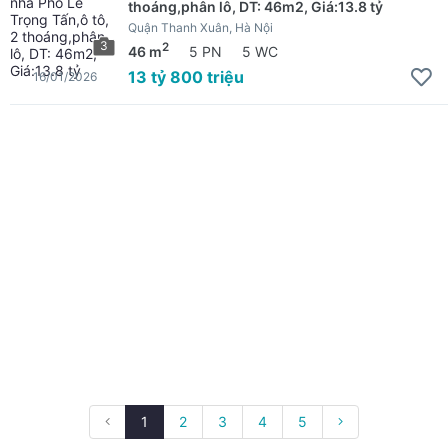
thoáng,phân lô, DT: 46m2, Giá:13.8 tỷ
Quận Thanh Xuân, Hà Nội
3
2
46 m
5 PN
5 WC
13 tỷ 800 triệu
16/01/2026
1
2
3
4
5