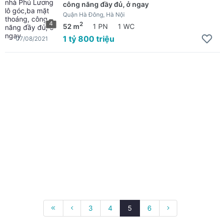
công năng đầy đủ, ở ngay
Quận Hà Đông, Hà Nội
4
2
52 m
1 PN
1 WC
1 tỷ 800 triệu
07/08/2021
3
4
5
6