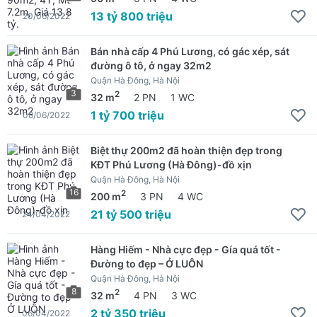
13 tỷ 800 triệu
20/06/2022
Bán nhà cấp 4 Phú Lương, có gác xép, sát
đường ô tô, ở ngay 32m2
Quận Hà Đông, Hà Nội
3
2
32 m
2 PN
1 WC
1 tỷ 700 triệu
08/06/2022
Biệt thự 200m2 đã hoàn thiện đẹp trong
KĐT Phú Lương (Hà Đông)-đồ xịn
Quận Hà Đông, Hà Nội
16
2
200 m
3 PN
4 WC
21 tỷ 500 triệu
24/04/2022
Hàng Hiếm - Nhà cực đẹp - Gía quá tốt -
Đường to đẹp – Ở LUÔN
Quận Hà Đông, Hà Nội
8
2
32 m
4 PN
3 WC
2 tỷ 350 triệu
06/04/2022