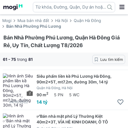
Từ khóa, Đường, Quận, Dự án hoặc
địa danh ...
Mogi
Mua bán nhà đất
Hà Nội
Quận Hà Đông
Bán Nhà Phường Phú Lương
Bán Nhà Phường Phú Lương, Quận Hà Đông Giá
Rẻ, Uy Tín, Chất Lượng T8/2026
61 - 75
trong
81
Lưu tìm kiếm
Siêu phẩm liền kề Phú Lương Hà Đông,
90m2x5T, mt7.2m, đường 30m, 14 tỷ
Quận Hà Đông, Hà Nội
2
2
90 m
5 PN
5 WC
14 tỷ
24/10/2022
✅Bán nhà mặt phố Lý Thường Kiệt
40m2x3T, VỈA HÈ KINH DOANH, Ô TÔ
TRÁNH