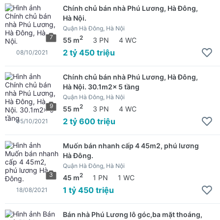
Chính chủ bán nhà Phú Lương, Hà Đông,
Hà Nội.
Quận Hà Đông, Hà Nội
7
2
55 m
3 PN
4 WC
2 tỷ 450 triệu
08/10/2021
Chính chủ bán nhà Phú Lương, Hà Đông,
Hà Nội. 30.1m2x 5 tầng
Quận Hà Đông, Hà Nội
9
2
55 m
3 PN
4 WC
2 tỷ 600 triệu
05/10/2021
Muốn bán nhanh cấp 4 45m2, phú lương
Hà Đông.
Quận Hà Đông, Hà Nội
3
2
45 m
1 PN
1 WC
1 tỷ 450 triệu
18/08/2021
Bán nhà Phú Lương lô góc,ba mặt thoáng,