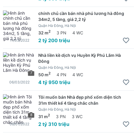
chính chủ cần bán nhà phú lương hà đông
34m2, 5 tầng, giá 2,2 tỷ
Quận Hà Đông, Hà Nội
2
32 m
3 PN
4 WC
2 tỷ 200 triệu
11/03/2022
Nhà liền kề dịch vụ Huyền Kỳ Phú Lãm Hà
Đông
Quận Hà Đông, Hà Nội
7
2
50 m
4 PN
4 WC
4 tỷ 950 triệu
06/03/2022
Tôi muốn bán Nhà đẹp phố xốm diện tích
31m thiết kế 4 tầng chắc chắn
Quận Hà Đông, Hà Nội
8
2
31 m
3 PN
3 WC
2 tỷ 310 triệu
08/01/2022