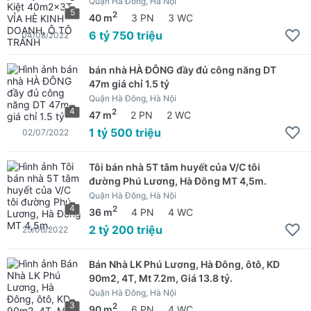
Quận Hà Đông, Hà Nội
5
2
40 m
3 PN
3 WC
6 tỷ 750 triệu
04/08/2022
bán nhà HÀ ĐÔNG đầy đủ công năng DT
47m giá chỉ 1.5 tỷ
Quận Hà Đông, Hà Nội
4
2
47 m
2 PN
2 WC
1 tỷ 500 triệu
02/07/2022
Tôi bán nhà 5T tâm huyết của V/C tôi
đường Phú Lương, Hà Đông MT 4,5m.
Quận Hà Đông, Hà Nội
4
2
36 m
4 PN
4 WC
2 tỷ 200 triệu
25/06/2022
Bán Nhà LK Phú Lương, Hà Đông, ôtô, KD
90m2, 4T, Mt 7.2m, Giá 13.8 tỷ.
Quận Hà Đông, Hà Nội
3
2
90 m
6 PN
4 WC