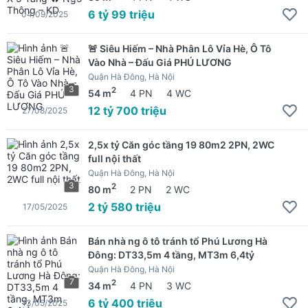
6 tỷ 99 triệu
04/09/2025
🚨 Siêu Hiếm – Nhà Phân Lô Vỉa Hè, Ô Tô
Vào Nhà – Đấu Giá PHÚ LƯƠNG
Quận Hà Đông, Hà Nội
3
2
54 m
4 PN
4 WC
12 tỷ 700 triệu
27/08/2025
2,5x tỷ Căn góc tầng 19 80m2 2PN, 2WC
full nội thất
Quận Hà Đông, Hà Nội
3
2
80 m
2 PN
2 WC
2 tỷ 580 triệu
17/05/2025
Bán nhà ng ô tô tránh tổ Phú Lương Hà
Đông: DT33,5m 4 tầng, MT3m 6,4tỷ
Quận Hà Đông, Hà Nội
7
2
34 m
4 PN
3 WC
6 tỷ 400 triệu
13/05/2025