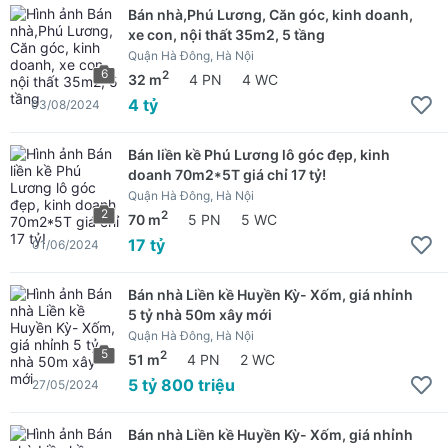
Bán nhà,Phú Lương, Căn góc, kinh doanh,
xe con, nội thất 35m2, 5 tầng
Quận Hà Đông, Hà Nội
6
2
32 m
4 PN
4 WC
4 tỷ
03/08/2024
Bán liền kề Phú Lương lô góc đẹp, kinh
doanh 70m2*5T giá chỉ 17 tỷ!
Quận Hà Đông, Hà Nội
2
2
70 m
5 PN
5 WC
17 tỷ
01/06/2024
Bán nhà Liền kề Huyền Kỳ- Xốm, giá nhỉnh
5 tỷ nhà 50m xây mới
Quận Hà Đông, Hà Nội
5
2
51 m
4 PN
2 WC
5 tỷ 800 triệu
27/05/2024
Bán nhà Liền kề Huyền Kỳ- Xốm, giá nhỉnh