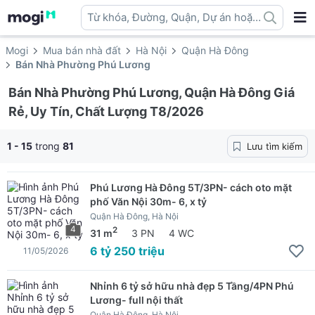
Từ khóa, Đường, Quận, Dự án hoặc
địa danh ...
Mogi
Mua bán nhà đất
Hà Nội
Quận Hà Đông
Bán Nhà Phường Phú Lương
Bán Nhà Phường Phú Lương, Quận Hà Đông Giá
Rẻ, Uy Tín, Chất Lượng T8/2026
1 - 15
trong
81
Lưu tìm kiếm
Phú Lương Hà Đông 5T/3PN- cách oto mặt
phố Văn Nội 30m- 6, x tỷ
Quận Hà Đông, Hà Nội
4
2
31 m
3 PN
4 WC
6 tỷ 250 triệu
11/05/2026
Nhỉnh 6 tỷ sở hữu nhà đẹp 5 Tầng/4PN Phú
Lương- full nội thất
Quận Hà Đông, Hà Nội