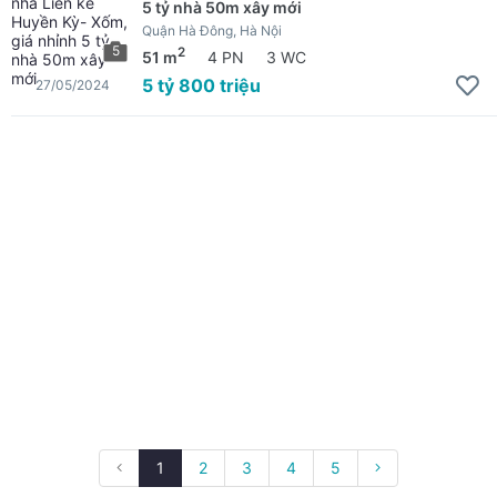
5 tỷ nhà 50m xây mới
Quận Hà Đông, Hà Nội
5
2
51 m
4 PN
3 WC
5 tỷ 800 triệu
27/05/2024
1
2
3
4
5