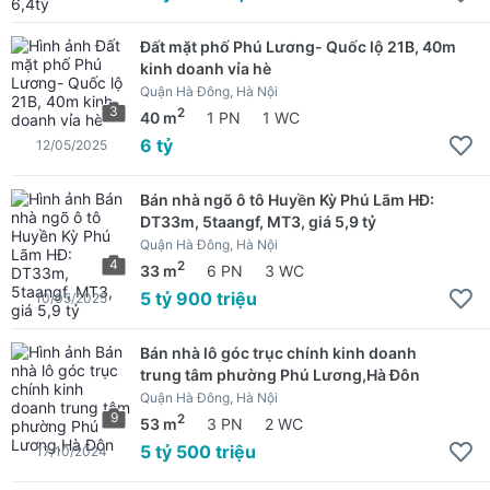
Đất mặt phố Phú Lương- Quốc lộ 21B, 40m
kinh doanh vỉa hè
Quận Hà Đông, Hà Nội
3
2
40 m
1 PN
1 WC
6 tỷ
12/05/2025
Bán nhà ngõ ô tô Huyền Kỳ Phú Lãm HĐ:
DT33m, 5taangf, MT3, giá 5,9 tỷ
Quận Hà Đông, Hà Nội
4
2
33 m
6 PN
3 WC
5 tỷ 900 triệu
10/05/2025
Bán nhà lô góc trục chính kinh doanh
trung tâm phường Phú Lương,Hà Đôn
Quận Hà Đông, Hà Nội
9
2
53 m
3 PN
2 WC
5 tỷ 500 triệu
17/10/2024