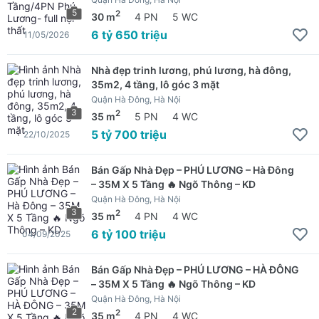
5
2
30 m
4 PN
5 WC
6 tỷ 650 triệu
11/05/2026
Nhà đẹp trinh lương, phú lương, hà đông,
35m2, 4 tầng, lô góc 3 mặt
Quận Hà Đông, Hà Nội
3
2
35 m
5 PN
4 WC
5 tỷ 700 triệu
22/10/2025
Bán Gấp Nhà Đẹp – PHÚ LƯƠNG – Hà Đông
– 35M X 5 Tầng 🔥 Ngõ Thông – KD
Quận Hà Đông, Hà Nội
3
2
35 m
4 PN
4 WC
6 tỷ 100 triệu
04/09/2025
Bán Gấp Nhà Đẹp – PHÚ LƯƠNG – HÀ ĐÔNG
– 35M X 5 Tầng 🔥 Ngõ Thông – KD
Quận Hà Đông, Hà Nội
2
2
35 m
4 PN
4 WC