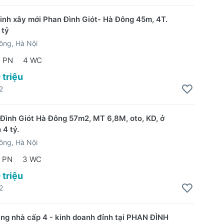
inh xây mới Phan Đình Giót- Hà Đông 45m, 4T.
 tỷ
ông, Hà Nội
 PN
4 WC
 triệu
2
Đình Giót Hà Đông 57m2, MT 6,8M, oto, KD, ở
 4 tỷ.
ông, Hà Nội
 PN
3 WC
 triệu
2
ặng nhà cấp 4 - kinh doanh đỉnh tại PHAN ĐÌNH