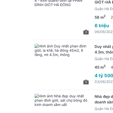
GIÓT-HÀ
Quận Hà Đ
2
58 m
2
6 triệu
06/06/202
3
Duy nhất 
4.5m, thô
Quận Hà Đ
2
45 m
4
4 tỷ 500
03/06/202
3
Nhà đẹp d
doanh sầ
Quận Hà Đ