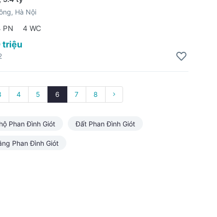
ông, Hà Nội
4 PN
4 WC
 triệu
2
3
4
5
6
7
8
hộ Phan Đình Giót
Đất Phan Đình Giót
ằng Phan Đình Giót