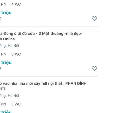
 PN
4 WC
 triệu
2
à Đông ô tô đỗ cửa - 3 Mặt thoáng -nhà đẹp-
h Online.
ông, Hà Nội
 PN
3 WC
 triệu
2
ô vào nhà nhà mới xây full nội thất , PHAN ĐÌNH
MÉT
ông, Hà Nội
 PN
3 WC
 triệu