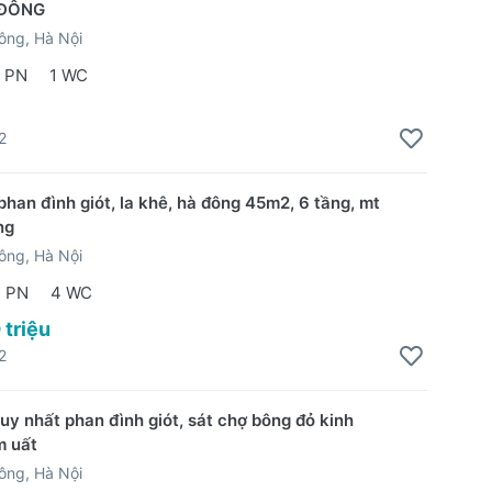
 ĐÔNG
ông, Hà Nội
 PN
1 WC
2
phan đình giót, la khê, hà đông 45m2, 6 tầng, mt
ng
ông, Hà Nội
 PN
4 WC
 triệu
2
uy nhất phan đình giót, sát chợ bông đỏ kinh
m uất
ông, Hà Nội