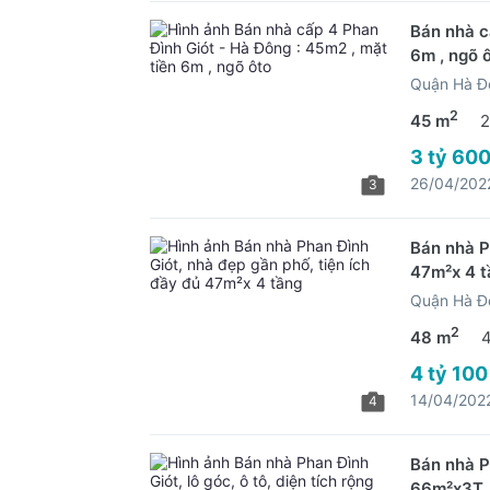
Bán nhà c
6m , ngõ 
Quận Hà Đ
2
45 m
2
3 tỷ 600
26/04/202
3
Bán nhà P
47m²x 4 t
Quận Hà Đ
2
48 m
4 tỷ 100
14/04/202
4
Bán nhà Ph
66m²x3T ,