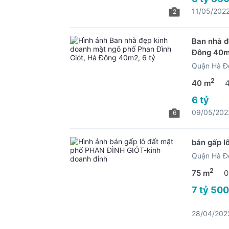
11/05/202
2
Ban nhà đ
Đông 40m2
Quận Hà Đ
2
40 m
6 tỷ
09/05/202
6
bán gấp l
Quận Hà Đ
2
75 m
0
7 tỷ 500
28/04/202