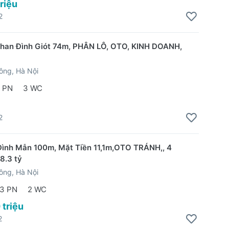
triệu
2
han Đình Giót 74m, PHÂN LÔ, OTO, KINH DOANH,
ông, Hà Nội
 PN
3 WC
2
ình Mẫn 100m, Mặt Tiền 11,1m,OTO TRÁNH,, 4
8.3 tỷ
ông, Hà Nội
3 PN
2 WC
 triệu
2