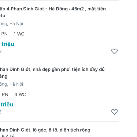
ấp 4 Phan Đình Giót - Hà Đông : 45m2 , mặt tiền
ôto
ông, Hà Nội
 PN
1 WC
 triệu
2
han Đình Giót, nhà đẹp gần phố, tiện ích đầy đủ
ầng
ông, Hà Nội
4 PN
4 WC
 triệu
2
an Đình Giót, lô góc, ô tô, diện tích rộng
 5.4 tỷ