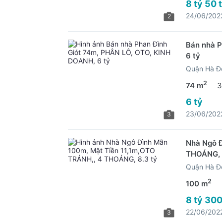
8 tỷ 50 
24/06/202
2
Bán nhà P
6 tỷ
Quận Hà Đ
2
74 m
3
6 tỷ
23/06/202
3
Nhà Ngô Đ
THOÁNG, 
Quận Hà Đ
2
100 m
8 tỷ 300
22/06/202
3