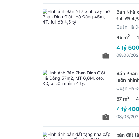
Bán Nhà x
full đồ 4,5
Quận Hà Đ
2
45 m
4
4 tỷ 500
08/06/202
4
Bán Phan 
luôn nhỉnh
Quận Hà Đ
2
57 m
4
4 tỷ 400
08/06/202
3
bán đất t