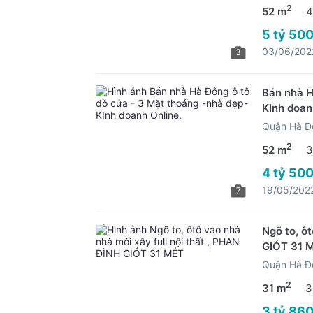
2
52 m
4
5 tỷ 500
03/06/202
3
Bán nhà H
KInh doan
Quận Hà Đ
2
52 m
3
4 tỷ 500
19/05/202
7
Ngõ to, ôt
GIÓT 31 
Quận Hà Đ
2
31 m
3
3 tỷ 860