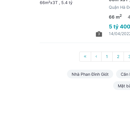
Quận Hà Đ
2
66 m
5 tỷ 400
14/04/202
3
1
2
Nhà Phan Đình Giót
Căn 
Mặt b