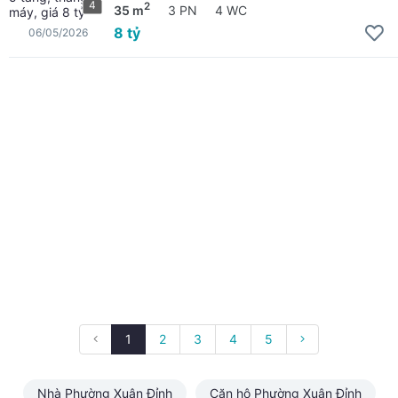
4
2
35 m
3 PN
4 WC
8 tỷ
06/05/2026
1
2
3
4
5
Nhà Phường Xuân Đỉnh
Căn hộ Phường Xuân Đỉnh