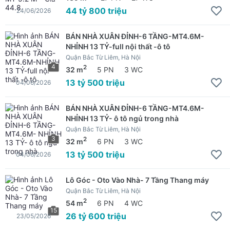
44 tỷ 800 triệu
24/06/2026
BÁN NHÀ XUÂN ĐỈNH-6 TẦNG-MT4.6M-
NHỈNH 13 TỶ-full nội thất -ô tô
Quận Bắc Từ Liêm, Hà Nội
4
2
32 m
5 PN
3 WC
13 tỷ 500 triệu
04/06/2026
BÁN NHÀ XUÂN ĐỈNH-6 TẦNG-MT4.6M-
NHỈNH 13 TỶ- ô tô ngủ trong nhà
Quận Bắc Từ Liêm, Hà Nội
3
2
32 m
6 PN
3 WC
13 tỷ 500 triệu
04/06/2026
Lô Góc - Oto Vào Nhà- 7 Tầng Thang máy
Quận Bắc Từ Liêm, Hà Nội
2
54 m
6 PN
4 WC
15
26 tỷ 600 triệu
23/05/2026