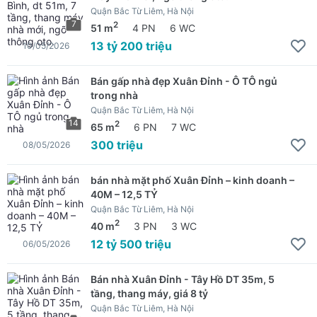
Quận Bắc Từ Liêm, Hà Nội
7
2
51 m
4 PN
6 WC
13 tỷ 200 triệu
10/05/2026
Bán gấp nhà đẹp Xuân Đỉnh - Ô TÔ ngủ
trong nhà
Quận Bắc Từ Liêm, Hà Nội
14
2
65 m
6 PN
7 WC
300 triệu
08/05/2026
bán nhà mặt phố Xuân Đỉnh – kinh doanh –
40M – 12,5 TỶ
Quận Bắc Từ Liêm, Hà Nội
2
40 m
3 PN
3 WC
12 tỷ 500 triệu
06/05/2026
Bán nhà Xuân Đỉnh - Tây Hồ DT 35m, 5
tầng, thang máy, giá 8 tỷ
Quận Bắc Từ Liêm, Hà Nội