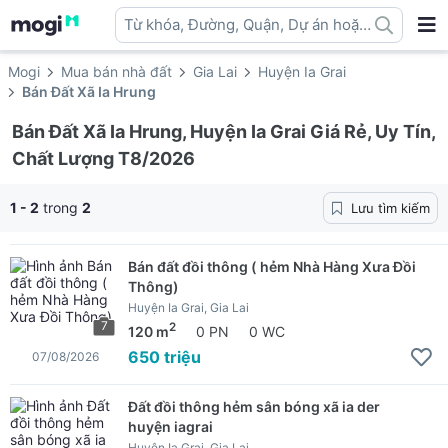
Từ khóa, Đường, Quận, Dự án hoặc
địa danh ...
Mogi
Mua bán nhà đất
Gia Lai
Huyện Ia Grai
Bán Đất Xã Ia Hrung
Bán Đất Xã Ia Hrung, Huyện Ia Grai Giá Rẻ, Uy Tín,
Chất Lượng T8/2026
1 - 2
trong
2
Lưu tìm kiếm
Bán đất đồi thông ( hẻm Nhà Hàng Xưa Đồi
Thông)
Huyện Ia Grai, Gia Lai
7
2
120 m
0 PN
0 WC
650 triệu
07/08/2026
Đất đồi thông hẻm sân bóng xã ia der
huyện iagrai
Huyện Ia Grai, Gia Lai