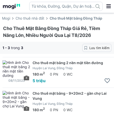
Từ khóa, Đường, Quận, Dự án hoặc
địa danh ...
Mogi
Cho thuê nhà đất
Cho thuê Mặt bằng Đồng Tháp
Cho Thuê Mặt Bằng Đồng Tháp Giá Rẻ, Tiềm
Năng Lớn, Nhiều Người Qua Lại T8/2026
1 - 3
trong
3
Lưu tìm kiếm
Cho thuê mặt bằng 2 nền mặt tiền đường
Huyện Lai Vung, Đồng Tháp
2
180 m
0 PN
0 WC
4
5 triệu
08/11/2023
Cho thuê mặt bằng - 9x20m2 - gần chợ Lai
Vung
Huyện Lai Vung, Đồng Tháp
5
2
180 m
0 PN
0 WC