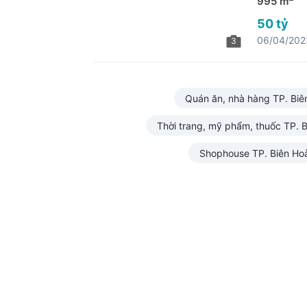
995 m
50 tỷ
06/04/202
3
Quán ăn, nhà hàng TP. Biê
Thời trang, mỹ phẩm, thuốc TP. 
Shophouse TP. Biên Ho