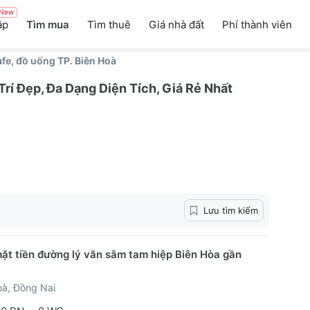
New
ập
Tìm mua
Tìm thuê
Giá nhà đất
Phí thành viên
fe, đồ uống TP. Biên Hoà
rí Đẹp, Đa Dạng Diện Tích, Giá Rẻ Nhất
Lưu tìm kiếm
ặt tiền đường lý văn sâm tam hiệp Biên Hòa gần
oà, Đồng Nai