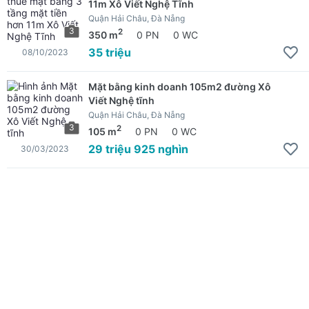
11m Xô Viết Nghệ Tĩnh
Quận Hải Châu, Đà Nẵng
3
2
350 m
0 PN
0 WC
35 triệu
08/10/2023
Mặt bằng kinh doanh 105m2 đường Xô
Viết Nghệ tĩnh
Quận Hải Châu, Đà Nẵng
3
2
105 m
0 PN
0 WC
29 triệu 925 nghìn
30/03/2023