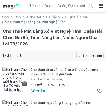
Từ khóa, Đường, Quận, Dự án hoặc
địa danh ...
Mogi
Cho thuê nhà đất
Đà Nẵng
Quận Hải Châu
Cho thuê Mặt bằng Xô Viết Nghệ Tĩnh
Cho Thuê Mặt Bằng Xô Viết Nghệ Tĩnh, Quận Hải
Châu Giá Rẻ, Tiềm Năng Lớn, Nhiều Người Qua
Lại T8/2026
1 - 3
trong
3
Lưu tìm kiếm
Cho thuê tầng văn phòng trống suốt trong
tòa nhà Xô Viết Nghệ Tĩnh
Quận Hải Châu, Đà Nẵng
10
2
297 m
0 PN
0 WC
38 triệu
20/05/2024
Cho thuê mặt bằng 3 tầng mặt tiền hơn