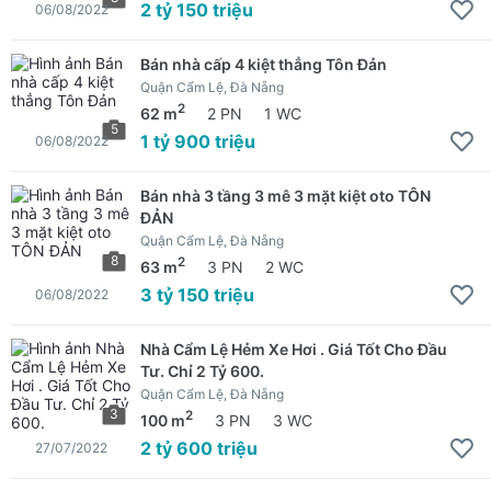
2 tỷ 150 triệu
06/08/2022
Bán nhà cấp 4 kiệt thẳng Tôn Đản
Quận Cẩm Lệ, Đà Nẵng
2
62 m
2 PN
1 WC
5
1 tỷ 900 triệu
06/08/2022
Bán nhà 3 tầng 3 mê 3 mặt kiệt oto TÔN
ĐẢN
Quận Cẩm Lệ, Đà Nẵng
8
2
63 m
3 PN
2 WC
3 tỷ 150 triệu
06/08/2022
Nhà Cẩm Lệ Hẻm Xe Hơi . Giá Tốt Cho Đầu
Tư. Chỉ 2 Tỷ 600.
Quận Cẩm Lệ, Đà Nẵng
3
2
100 m
3 PN
3 WC
2 tỷ 600 triệu
27/07/2022