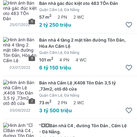
Bán nhà gác đúc kiệt oto 483 TÔn Đản
Quận Cẩm Lệ, Đà Nẵng
2
57 m
2 PN
2 WC
6
2 tỷ 250 triệu
25/07/2022
Bán nhà 4 tầng 2 mặt tiền đường Tôn Đản,
Hòa An Cẩm Lệ
Quận Cẩm Lệ, Đà Nẵng
9
2
101 m
4 PN
4 WC
6 tỷ 150 triệu
03/07/2022
Bán nhà Cẩm Lệ ,K408 Tôn Đản 3,5 tỷ
,73m2, otô đỗ cửa
Quận Cẩm Lệ, Đà Nẵng
2
2
73 m
2 PN
2 WC
3 tỷ 500 triệu
05/06/2022
"💥💥Bán nhà C4 , đường Tôn Đản , Cẩm Lệ
- Đà Nẵng.