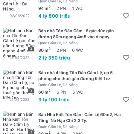
Quận Cẩm Lệ, Đà Nẵng
2
94 m
2 PN
1 WC
4 tỷ 800 triệu
02/06/2022
Bán nhà Tôn Đản Cẩm Lệ gác đúc gần
đường 80m ngang 4m5 vào ở ngay
Quận Cẩm Lệ, Đà Nẵng
2
2
80 m
2 PN
0 WC
2 tỷ 350 triệu
21/04/2022
Bán nhà 4 tầng Tôn Đản Cẩm Lệ, có 5
phòng cho thuê gần đường Kiệt 1xz
Quận Cẩm Lệ, Đà Nẵng
2
2
60 m
6 PN
6 WC
3 tỷ 100 triệu
21/04/2022
Bán Nhà Kiệt Tôn Đản- Cẩm Lệ 60m2, Hai
Tầng, Nở Hậu Chỉ 2,3 Tỷ.
Quận Cẩm Lệ, Đà Nẵng
3
2
60 m
4 PN
2 WC