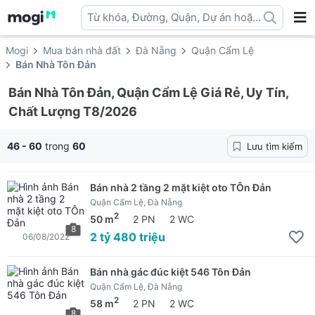
Từ khóa, Đường, Quận, Dự án hoặc
địa danh ...
Mogi
Mua bán nhà đất
Đà Nẵng
Quận Cẩm Lệ
Bán Nhà Tôn Đản
Bán Nhà Tôn Đản, Quận Cẩm Lệ Giá Rẻ, Uy Tín,
Chất Lượng T8/2026
46 - 60
trong
60
Lưu tìm kiếm
Bán nhà 2 tầng 2 mặt kiệt oto TÔn Đản
Quận Cẩm Lệ, Đà Nẵng
2
50 m
2 PN
2 WC
8
2 tỷ 480 triệu
06/08/2022
Bán nhà gác đúc kiệt 546 Tôn Đản
Quận Cẩm Lệ, Đà Nẵng
2
58 m
2 PN
2 WC
8