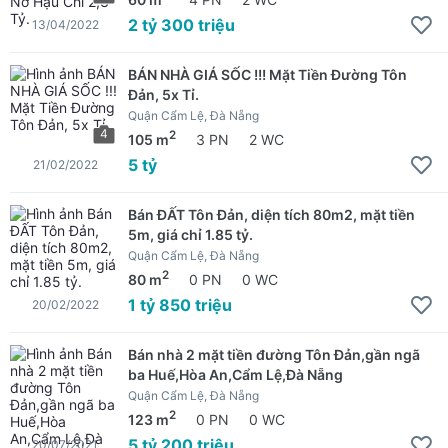
2 tỷ 300 triệu
13/04/2022
BÁN NHÀ GIÁ SỐC !!! Mặt Tiền Đường Tôn
Đản, 5x Tỉ.
Quận Cẩm Lệ, Đà Nẵng
4
2
105 m
3 PN
2 WC
5 tỷ
21/02/2022
Bán ĐẤT Tôn Đản, diện tích 80m2, mặt tiền
5m, giá chỉ 1.85 tỷ.
Quận Cẩm Lệ, Đà Nẵng
2
80 m
0 PN
0 WC
1 tỷ 850 triệu
20/02/2022
Bán nhà 2 mặt tiền đường Tôn Đản,gần ngã
ba Huế,Hòa An,Cẩm Lệ,Đà Nẵng
Quận Cẩm Lệ, Đà Nẵng
2
123 m
0 PN
0 WC
5 tỷ 200 triệu
20/07/2021